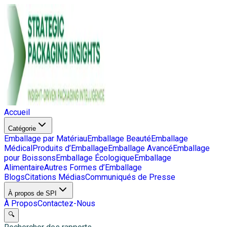
Accueil
Catégorie
Emballage par Matériau
Emballage Beauté
Emballage
Médical
Produits d’Emballage
Emballage Avancé
Emballage
pour Boissons
Emballage Écologique
Emballage
Alimentaire
Autres Formes d’Emballage
Blogs
Citations Médias
Communiqués de Presse
À propos de SPI
À Propos
Contactez-Nous
🔍