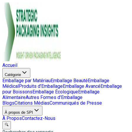
Accueil
Catégorie
Emballage par Matériau
Emballage Beauté
Emballage
Médical
Produits d’Emballage
Emballage Avancé
Emballage
pour Boissons
Emballage Écologique
Emballage
Alimentaire
Autres Formes d’Emballage
Blogs
Citations Médias
Communiqués de Presse
À propos de SPI
À Propos
Contactez-Nous
🔍