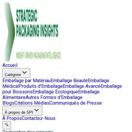
Accueil
Catégorie
Emballage par Matériau
Emballage Beauté
Emballage
Médical
Produits d’Emballage
Emballage Avancé
Emballage
pour Boissons
Emballage Écologique
Emballage
Alimentaire
Autres Formes d’Emballage
Blogs
Citations Médias
Communiqués de Presse
À propos de SPI
À Propos
Contactez-Nous
🔍