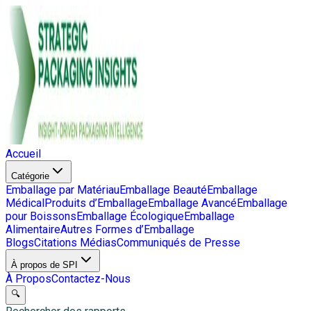
Accueil
Catégorie
Emballage par Matériau
Emballage Beauté
Emballage
Médical
Produits d’Emballage
Emballage Avancé
Emballage
pour Boissons
Emballage Écologique
Emballage
Alimentaire
Autres Formes d’Emballage
Blogs
Citations Médias
Communiqués de Presse
À propos de SPI
À Propos
Contactez-Nous
🔍