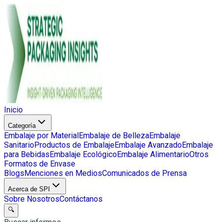
Inicio
Categoría
Embalaje por Material
Embalaje de Belleza
Embalaje
Sanitario
Productos de Embalaje
Embalaje Avanzado
Embalaje
para Bebidas
Embalaje Ecológico
Embalaje Alimentario
Otros
Formatos de Envase
Blogs
Menciones en Medios
Comunicados de Prensa
Acerca de SPI
Sobre Nosotros
Contáctanos
🔍