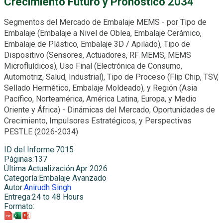
Crecimiento Futuro y Pronóstico 2034
Segmentos del Mercado de Embalaje MEMS - por Tipo de
Embalaje (Embalaje a Nivel de Oblea, Embalaje Cerámico,
Embalaje de Plástico, Embalaje 3D / Apilado), Tipo de
Dispositivo (Sensores, Actuadores, RF MEMS, MEMS
Microfluídicos), Uso Final (Electrónica de Consumo,
Automotriz, Salud, Industrial), Tipo de Proceso (Flip Chip, TSV,
Sellado Hermético, Embalaje Moldeado), y Región (Asia
Pacífico, Norteamérica, América Latina, Europa, y Medio
Oriente y África) - Dinámicas del Mercado, Oportunidades de
Crecimiento, Impulsores Estratégicos, y Perspectivas
PESTLE (2026-2034)
ID del Informe
:
7015
Páginas
:
137
Última Actualización
:
Apr 2026
Categoría
:
Embalaje Avanzado
Autor
:
Anirudh Singh
Entrega
:
24 to 48 Hours
Formato
: