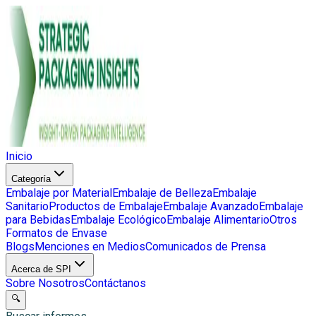
Inicio
Categoría
Embalaje por Material
Embalaje de Belleza
Embalaje
Sanitario
Productos de Embalaje
Embalaje Avanzado
Embalaje
para Bebidas
Embalaje Ecológico
Embalaje Alimentario
Otros
Formatos de Envase
Blogs
Menciones en Medios
Comunicados de Prensa
Acerca de SPI
Sobre Nosotros
Contáctanos
🔍