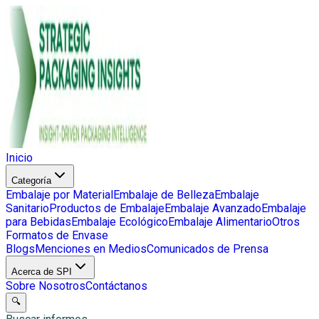
Inicio
Categoría
Embalaje por Material
Embalaje de Belleza
Embalaje
Sanitario
Productos de Embalaje
Embalaje Avanzado
Embalaje
para Bebidas
Embalaje Ecológico
Embalaje Alimentario
Otros
Formatos de Envase
Blogs
Menciones en Medios
Comunicados de Prensa
Acerca de SPI
Sobre Nosotros
Contáctanos
🔍