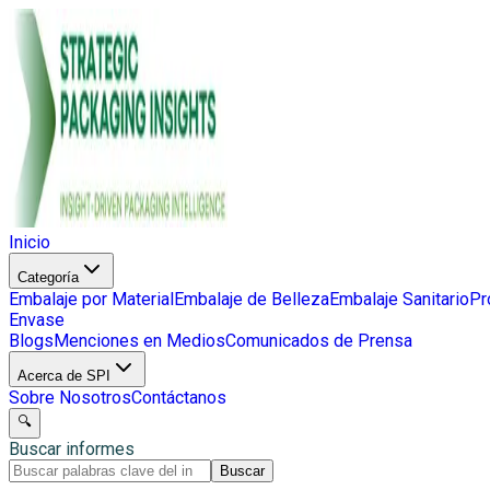
Inicio
Categoría
Embalaje por Material
Embalaje de Belleza
Embalaje Sanitario
Pr
Envase
Blogs
Menciones en Medios
Comunicados de Prensa
Acerca de SPI
Sobre Nosotros
Contáctanos
🔍
Buscar informes
Buscar