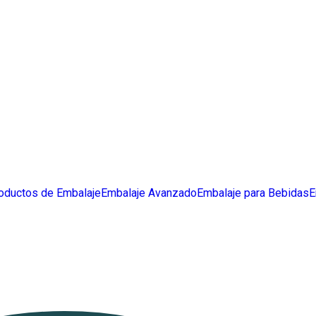
oductos de Embalaje
Embalaje Avanzado
Embalaje para Bebidas
E