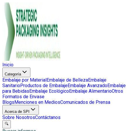
Inicio
Categoría
Embalaje por Material
Embalaje de Belleza
Embalaje
Sanitario
Productos de Embalaje
Embalaje Avanzado
Embalaje
para Bebidas
Embalaje Ecológico
Embalaje Alimentario
Otros
Formatos de Envase
Blogs
Menciones en Medios
Comunicados de Prensa
Acerca de SPI
Sobre Nosotros
Contáctanos
🔍