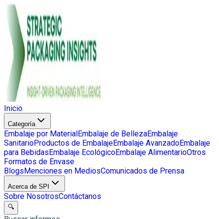
Inicio
Categoría
Embalaje por Material
Embalaje de Belleza
Embalaje
Sanitario
Productos de Embalaje
Embalaje Avanzado
Embalaje
para Bebidas
Embalaje Ecológico
Embalaje Alimentario
Otros
Formatos de Envase
Blogs
Menciones en Medios
Comunicados de Prensa
Acerca de SPI
Sobre Nosotros
Contáctanos
🔍