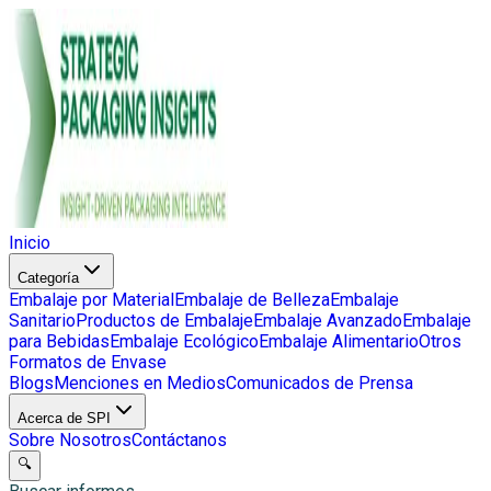
Inicio
Categoría
Embalaje por Material
Embalaje de Belleza
Embalaje
Sanitario
Productos de Embalaje
Embalaje Avanzado
Embalaje
para Bebidas
Embalaje Ecológico
Embalaje Alimentario
Otros
Formatos de Envase
Blogs
Menciones en Medios
Comunicados de Prensa
Acerca de SPI
Sobre Nosotros
Contáctanos
🔍