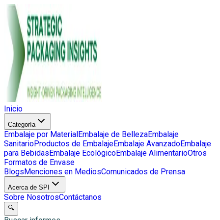
Inicio
Categoría
Embalaje por Material
Embalaje de Belleza
Embalaje
Sanitario
Productos de Embalaje
Embalaje Avanzado
Embalaje
para Bebidas
Embalaje Ecológico
Embalaje Alimentario
Otros
Formatos de Envase
Blogs
Menciones en Medios
Comunicados de Prensa
Acerca de SPI
Sobre Nosotros
Contáctanos
🔍