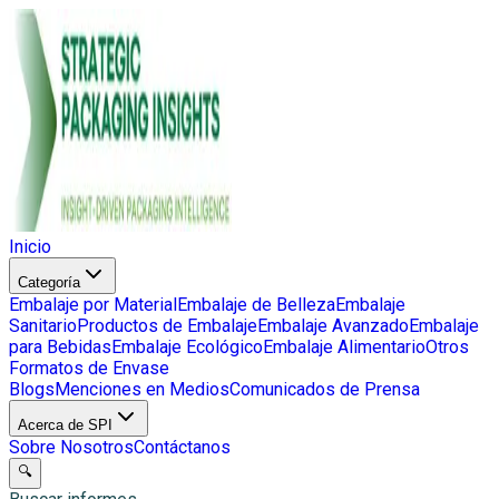
Inicio
Categoría
Embalaje por Material
Embalaje de Belleza
Embalaje
Sanitario
Productos de Embalaje
Embalaje Avanzado
Embalaje
para Bebidas
Embalaje Ecológico
Embalaje Alimentario
Otros
Formatos de Envase
Blogs
Menciones en Medios
Comunicados de Prensa
Acerca de SPI
Sobre Nosotros
Contáctanos
🔍