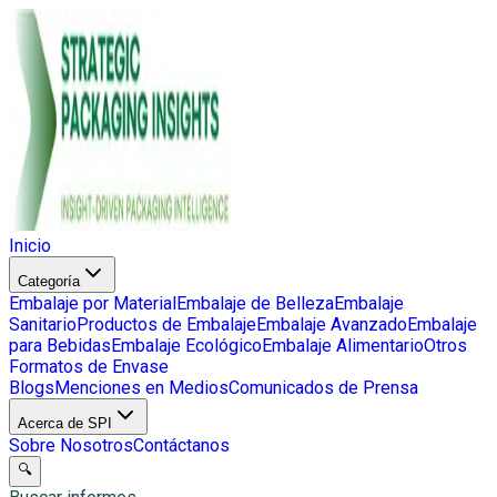
Inicio
Categoría
Embalaje por Material
Embalaje de Belleza
Embalaje
Sanitario
Productos de Embalaje
Embalaje Avanzado
Embalaje
para Bebidas
Embalaje Ecológico
Embalaje Alimentario
Otros
Formatos de Envase
Blogs
Menciones en Medios
Comunicados de Prensa
Acerca de SPI
Sobre Nosotros
Contáctanos
🔍