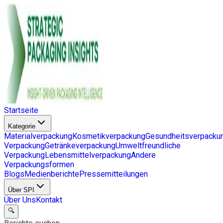
Startseite
Kategorie
Materialverpackung
Kosmetikverpackung
Gesundheitsverpacku
Verpackung
Getränkeverpackung
Umweltfreundliche
Verpackung
Lebensmittelverpackung
Andere
Verpackungsformen
Blogs
Medienberichte
Pressemitteilungen
Über SPI
Über Uns
Kontakt
🔍