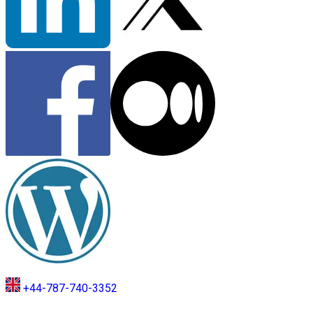
+44-787-740-3352