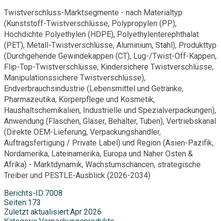
Twistverschluss-Marktsegmente - nach Materialtyp
(Kunststoff-Twistverschlüsse, Polypropylen (PP),
Hochdichte Polyethylen (HDPE), Polyethylenterephthalat
(PET), Metall-Twistverschlüsse, Aluminium, Stahl), Produkttyp
(Durchgehende Gewindekappen (CT), Lug-/Twist-Off-Kappen,
Flip-Top-Twistverschlüsse, Kindersichere Twistverschlüsse,
Manipulationssichere Twistverschlüsse),
Endverbrauchsindustrie (Lebensmittel und Getränke,
Pharmazeutika, Körperpflege und Kosmetik,
Haushaltschemikalien, Industrielle und Spezialverpackungen),
Anwendung (Flaschen, Gläser, Behälter, Tuben), Vertriebskanal
(Direkte OEM-Lieferung, Verpackungshändler,
Auftragsfertigung / Private Label) und Region (Asien-Pazifik,
Nordamerika, Lateinamerika, Europa und Naher Osten &
Afrika) - Marktdynamik, Wachstumschancen, strategische
Treiber und PESTLE-Ausblick (2026-2034)
Berichts-ID
:
7008
Seiten
:
173
Zuletzt aktualisiert
:
Apr 2026