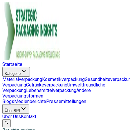
Startseite
Kategorie
Materialverpackung
Kosmetikverpackung
Gesundheitsverpacku
Verpackung
Getränkeverpackung
Umweltfreundliche
Verpackung
Lebensmittelverpackung
Andere
Verpackungsformen
Blogs
Medienberichte
Pressemitteilungen
Über SPI
Über Uns
Kontakt
🔍