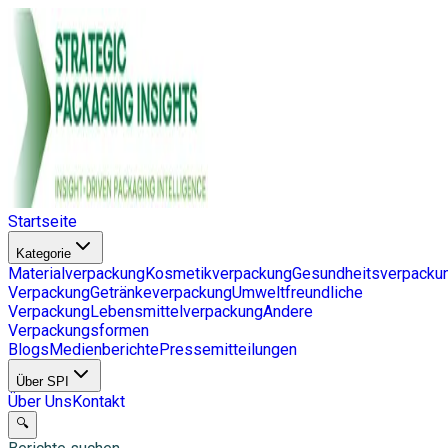
Startseite
Kategorie
Materialverpackung
Kosmetikverpackung
Gesundheitsverpacku
Verpackung
Getränkeverpackung
Umweltfreundliche
Verpackung
Lebensmittelverpackung
Andere
Verpackungsformen
Blogs
Medienberichte
Pressemitteilungen
Über SPI
Über Uns
Kontakt
🔍