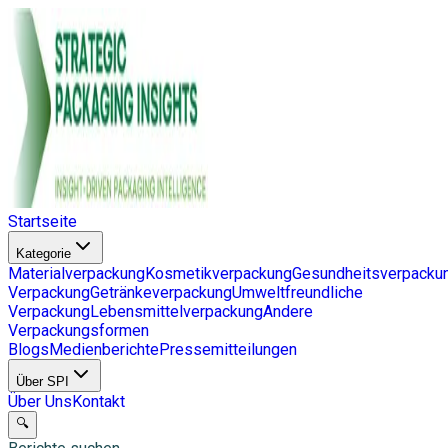
Startseite
Kategorie
Materialverpackung
Kosmetikverpackung
Gesundheitsverpacku
Verpackung
Getränkeverpackung
Umweltfreundliche
Verpackung
Lebensmittelverpackung
Andere
Verpackungsformen
Blogs
Medienberichte
Pressemitteilungen
Über SPI
Über Uns
Kontakt
🔍