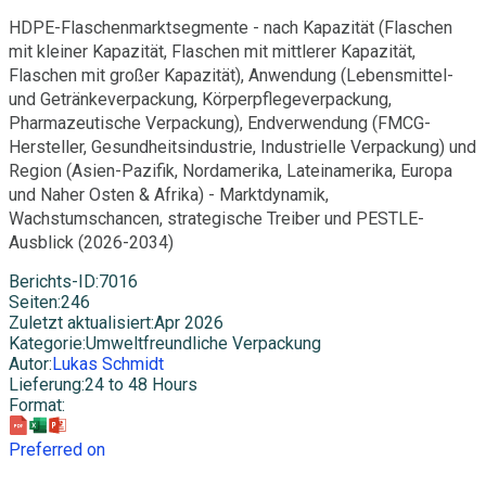
HDPE-Flaschenmarktsegmente - nach Kapazität (Flaschen
mit kleiner Kapazität, Flaschen mit mittlerer Kapazität,
Flaschen mit großer Kapazität), Anwendung (Lebensmittel-
und Getränkeverpackung, Körperpflegeverpackung,
Pharmazeutische Verpackung), Endverwendung (FMCG-
Hersteller, Gesundheitsindustrie, Industrielle Verpackung) und
Region (Asien-Pazifik, Nordamerika, Lateinamerika, Europa
und Naher Osten & Afrika) - Marktdynamik,
Wachstumschancen, strategische Treiber und PESTLE-
Ausblick (2026-2034)
Berichts-ID
:
7016
Seiten
:
246
Zuletzt aktualisiert
:
Apr 2026
Kategorie
:
Umweltfreundliche Verpackung
Autor
:
Lukas Schmidt
Lieferung
:
24 to 48 Hours
Format
:
Preferred on