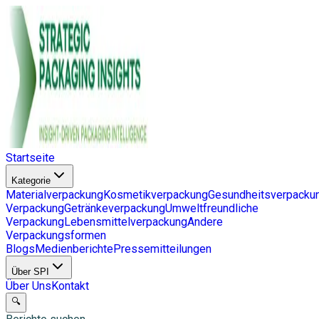
Startseite
Kategorie
Materialverpackung
Kosmetikverpackung
Gesundheitsverpacku
Verpackung
Getränkeverpackung
Umweltfreundliche
Verpackung
Lebensmittelverpackung
Andere
Verpackungsformen
Blogs
Medienberichte
Pressemitteilungen
Über SPI
Über Uns
Kontakt
🔍