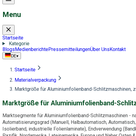
Menu
Startseite
Kategorie
Blogs
Medienberichte
Pressemitteilungen
Über Uns
Kontakt
DE
▾
Startseite
Materialverpackung
Marktgröße für Aluminiumfolienband-Schlitzmaschinen,
Marktgröße für Aluminiumfolienband-Schli
Marktsegmente für Aluminiumfolienband-Schlitzmaschinen - nac
Automatisierungsgrad (Manuell, Halbautomatisch, Automatisch
Isolierband, industrielle Folienlaminate), Endverwendung (Band
Pazifik, Nordamerika, Lateinamerika, Europa und Naher Osten 