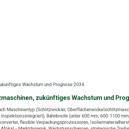
 zukünftiges Wachstum und Prognose 2034
tzmaschinen, zukünftiges Wachstum und Pro
h Maschinentyp (Schlitzwickler, Oberflächenwickelschlitzmasch
, Inspektionsintegriert), Bahnbreite (unter 600 mm, 600-1100 m
konverter, flexible Verpackungsprozessoren, Isoliermaterialherst
& Afrika) - Marktdynamik, Wachstumschancen, strategische Trei