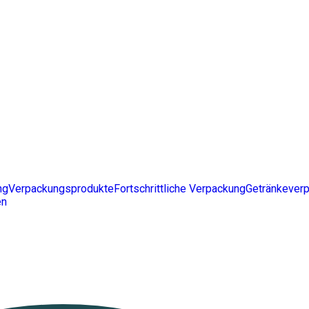
ng
Verpackungsprodukte
Fortschrittliche Verpackung
Getränkever
en