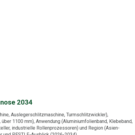
gnose 2034
ine, Auslegerschlitzmaschine, Turmschlitzwickler),
m, über 1100 mm), Anwendung (Aluminiumfolienband, Klebeband,
eller, industrielle Rollenprozessoren) und Region (Asien-
ber und PESTLE-Ausblick (2026-2034)