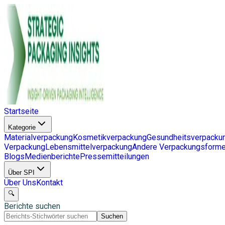
Startseite
Kategorie
Materialverpackung
Kosmetikverpackung
Gesundheitsverpacku
Verpackung
Lebensmittelverpackung
Andere Verpackungsform
Blogs
Medienberichte
Pressemitteilungen
Über SPI
Über Uns
Kontakt
🔍
Berichte suchen
Suchen