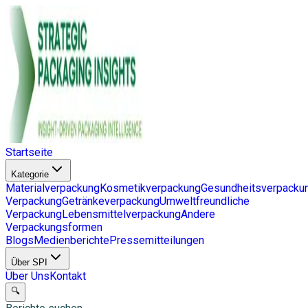
Startseite
Kategorie
Materialverpackung
Kosmetikverpackung
Gesundheitsverpacku
Verpackung
Getränkeverpackung
Umweltfreundliche
Verpackung
Lebensmittelverpackung
Andere
Verpackungsformen
Blogs
Medienberichte
Pressemitteilungen
Über SPI
Über Uns
Kontakt
🔍