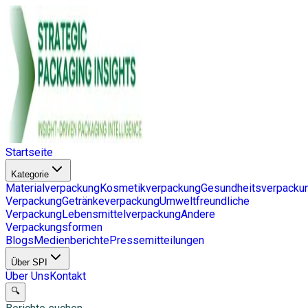
Startseite
Kategorie
Materialverpackung
Kosmetikverpackung
Gesundheitsverpacku
Verpackung
Getränkeverpackung
Umweltfreundliche
Verpackung
Lebensmittelverpackung
Andere
Verpackungsformen
Blogs
Medienberichte
Pressemitteilungen
Über SPI
Über Uns
Kontakt
🔍