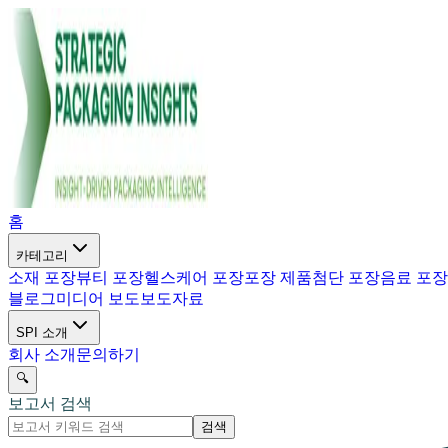
홈
카테고리
소재 포장
뷰티 포장
헬스케어 포장
포장 제품
첨단 포장
음료 포장
블로그
미디어 보도
보도자료
SPI 소개
회사 소개
문의하기
🔍
보고서 검색
검색