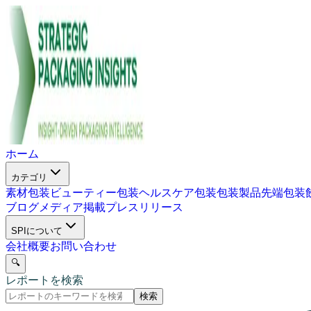
ホーム
カテゴリ
素材包装
ビューティー包装
ヘルスケア包装
包装製品
先端包装
ブログ
メディア掲載
プレスリリース
SPIについて
会社概要
お問い合わせ
🔍
レポートを検索
検索