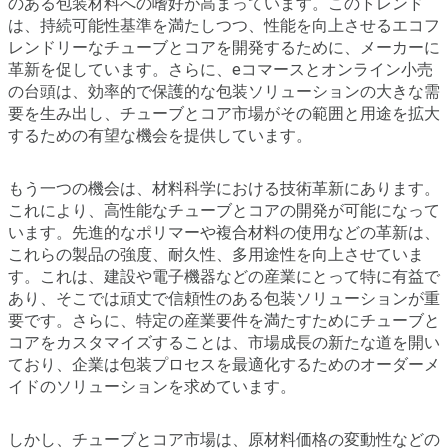
のある包装材料への嗜好が高まっています。このトレンド
は、持続可能性基準を満たしつつ、性能を向上させるエコフ
レンドリーなチューブとコアを開発するために、メーカーに
革新を促しています。さらに、eコマースとオンライン小売
の台頭は、効率的で保護的な包装ソリューションの大きな需
要を生み出し、チューブとコア市場がその範囲と用途を拡大
するための有望な機会を提供しています。
もう一つの機会は、材料科学における技術革新にあります。
これにより、高性能なチューブとコアの開発が可能になって
います。先進的なポリマーや複合材料の使用などの革新は、
これらの製品の強度、耐久性、多用途性を向上させていま
す。これは、建設や電子機器などの産業にとって特に有益で
あり、そこでは頑丈で信頼性のある包装ソリューションが重
要です。さらに、特定の産業要件を満たすためにチューブと
コアをカスタマイズすることは、市場成長の新たな道を開い
ており、企業は包装プロセスを最適化するためのオーダーメ
イドのソリューションを求めています。
しかし、チューブとコア市場は、原材料価格の変動性などの