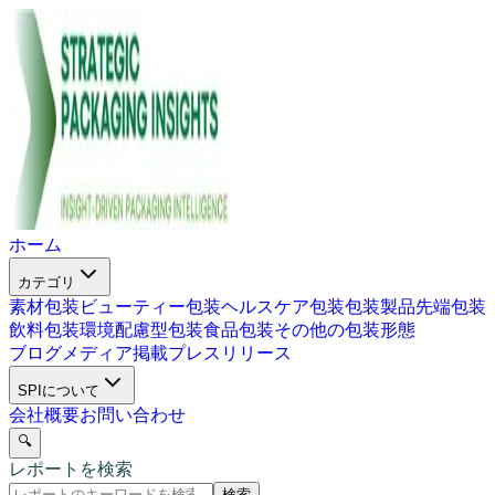
ホーム
カテゴリ
素材包装
ビューティー包装
ヘルスケア包装
包装製品
先端包装
飲料包装
環境配慮型包装
食品包装
その他の包装形態
ブログ
メディア掲載
プレスリリース
SPIについて
会社概要
お問い合わせ
🔍
レポートを検索
検索