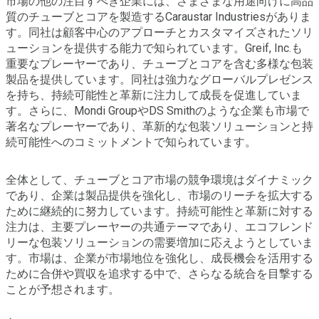
市場の他の注目すべき企業には、さまざまな用途向けに高品
質のチューブとコアを製造するCaraustar Industriesがありま
す。同社は顧客中心のアプローチとカスタマイズされたソリ
ューションを提供する能力で知られています。Greif, Inc.も
重要なプレーヤーであり、チューブとコアを含む多様な包装
製品を提供しています。同社は強力なグローバルプレゼンス
を持ち、持続可能性と革新に注力して成長を促進していま
す。さらに、Mondi GroupやDS Smithのような企業も市場で
著名なプレーヤーであり、革新的な包装ソリューションと持
続可能性へのコミットメントで知られています。
全体として、チューブとコア市場の競争環境はダイナミック
であり、企業は製品提供を強化し、市場のリーチを拡大する
ために継続的に努力しています。持続可能性と革新に対する
注力は、主要プレーヤーの共通テーマであり、エコフレンド
リーな包装ソリューションの需要増加に応えようとしていま
す。市場は、企業が市場地位を強化し、成長機会を活用する
ために合併や買収を追求する中で、さらなる統合を目撃する
ことが予想されます。