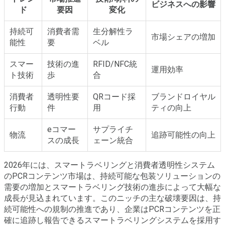
ビジネスへの影響
ド
要因
変化
持続可
消費者需
生分解性ラ
市場シェアの増加
能性
要
ベル
スマー
技術の進
RFID/NFC統
運用効率
ト技術
歩
合
消費者
透明性要
QRコード採
ブランドロイヤル
行動
件
用
ティの向上
eコマー
サプライチ
物流
追跡可能性の向上
スの成長
ェーン統合
2026年には、スマートラベリングと消費者透明性システム
のPCRコンテンツ市場は、持続可能な包装ソリューションの
需要の増加とスマートラベリング技術の進歩によって大幅な
成長が見込まれています。このニッチの主な破壊要因は、持
続可能性への規制の推進であり、企業はPCRコンテンツを正
確に追跡し報告できるスマートラベリングシステムを採用す