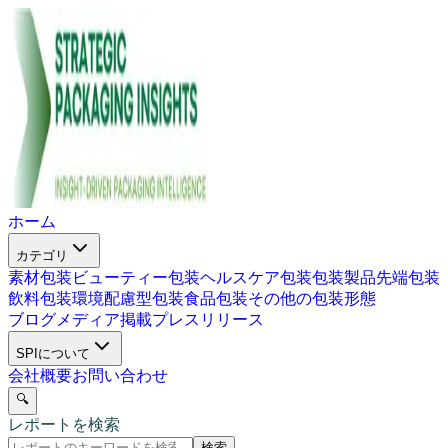
ホーム
カテゴリ
素材包装
ビューティー包装
ヘルスケア包装
包装製品
先端包装
飲料包装
環境配慮型包装
食品包装
その他の包装形態
ブログ
メディア掲載
プレスリリース
SPIについて
会社概要
お問い合わせ
🔍
レポートを検索
検索