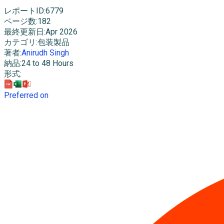
レポートID
:
6779
ページ数
:
182
最終更新日
:
Apr 2026
カテゴリ
:
包装製品
著者
:
Anirudh Singh
納品
:
24 to 48 Hours
形式
:
Preferred on