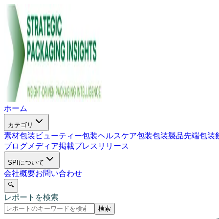
ホーム
カテゴリ
素材包装
ビューティー包装
ヘルスケア包装
包装製品
先端包装
ブログ
メディア掲載
プレスリリース
SPIについて
会社概要
お問い合わせ
🔍
レポートを検索
検索