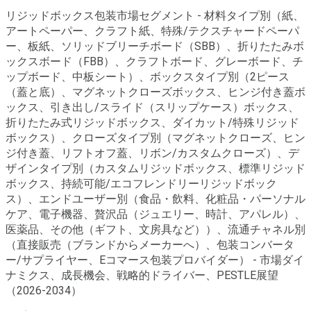
リジッドボックス包装市場セグメント - 材料タイプ別（紙、
アートペーパー、クラフト紙、特殊/テクスチャードペーパ
ー、板紙、ソリッドブリーチボード（SBB）、折りたたみボ
ックスボード（FBB）、クラフトボード、グレーボード、チ
ップボード、中板シート）、ボックスタイプ別（2ピース
（蓋と底）、マグネットクローズボックス、ヒンジ付き蓋ボ
ックス、引き出し/スライド（スリップケース）ボックス、
折りたたみ式リジッドボックス、ダイカット/特殊リジッド
ボックス）、クローズタイプ別（マグネットクローズ、ヒン
ジ付き蓋、リフトオフ蓋、リボン/カスタムクローズ）、デ
ザインタイプ別（カスタムリジッドボックス、標準リジッド
ボックス、持続可能/エコフレンドリーリジッドボック
ス）、エンドユーザー別（食品・飲料、化粧品・パーソナル
ケア、電子機器、贅沢品（ジュエリー、時計、アパレル）、
医薬品、その他（ギフト、文房具など））、流通チャネル別
（直接販売（ブランドからメーカーへ）、包装コンバータ
ー/サプライヤー、Eコマース包装プロバイダー） - 市場ダイ
ナミクス、成長機会、戦略的ドライバー、PESTLE展望
（2026-2034）