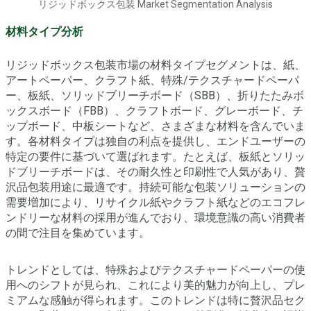
リジッドボックス包装 Market Segmentation Analysis
材料タイプ分析
リジッドボックス包装市場の材料タイプセグメントは、紙、
アートペーパー、クラフト紙、特殊/テクスチャードペーパ
ー、板紙、ソリッドブリーチボード（SBB）、折りたたみボ
ックスボード（FBB）、クラフトボード、グレーボード、チ
ップボード、中板シートなど、さまざまな材料を含んでいま
す。各材料タイプは独自の利点を提供し、エンドユーザーの
特定の要件に基づいて選ばれます。たとえば、板紙とソリッ
ドブリーチボードは、その耐久性と印刷性で人気があり、贅
沢品包装用途に最適です。持続可能な包装ソリューションの
需要増加により、リサイクル紙やクラフト紙などのエコフレ
ンドリーな材料の採用が進んでおり、環境意識の高い消費者
の間で注目を集めています。
トレンドとしては、特殊およびテクスチャードペーパーの使
用へのシフトが見られ、これにより美的魅力が向上し、プレ
ミアムな感触が得られます。このトレンドは特に贅沢品セク