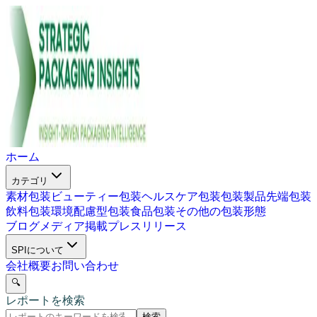
ホーム
カテゴリ
素材包装
ビューティー包装
ヘルスケア包装
包装製品
先端包装
飲料包装
環境配慮型包装
食品包装
その他の包装形態
ブログ
メディア掲載
プレスリリース
SPIについて
会社概要
お問い合わせ
🔍
レポートを検索
検索