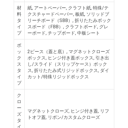
材
紙, アートペーパー, クラフト紙, 特殊/テ
料
クスチャードペーパー, 板紙, ソリッドブ
タ
リーチボード（SBB）, 折りたたみボック
イ
スボード（FBB）, クラフトボード, グレ
プ
ーボード, チップボード, 中板シート
ボ
ッ
2ピース（蓋と底）, マグネットクローズ
ク
ボックス, ヒンジ付き蓋ボックス, 引き出
ス
し/スライド（スリップケース）ボック
タ
ス, 折りたたみ式リジッドボックス, ダイ
イ
カット/特殊リジッドボックス
プ
ク
ロ
ー
マグネットクローズ, ヒンジ付き蓋, リフ
ズ
トオフ蓋, リボン/カスタムクローズ
タ
イ