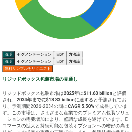
説明
セグメンテーション
目次
方法論
説明
セグメンテーション
目次
方法論
無料サンプルをリクエスト
リジッドボックス包装市場の見通し
リジッドボックス包装市場は
2025年に$11.63 billion
と評価
され、
2034年までに$18.83 billion
に達すると予測されてお
り、予測期間2026-2034の間に
CAGR 5.50%
で成長していま
す。この市場は、さまざまな産業でのプレミアム包装ソリュ
ーションの需要増加により、堅調な成長を遂げています。E
コマースの拡大と持続可能な包装オプションへの嗜好の高ま