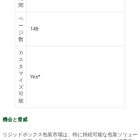
間
ペ
ー
148
ジ
数
カ
ス
タ
マ
Yes*
イ
ズ
可
能
機会と脅威
リジッドボックス包装市場は、特に持続可能な包装ソリュー