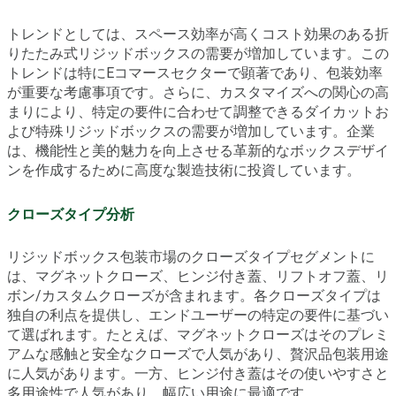
トレンドとしては、スペース効率が高くコスト効果のある折
りたたみ式リジッドボックスの需要が増加しています。この
トレンドは特にEコマースセクターで顕著であり、包装効率
が重要な考慮事項です。さらに、カスタマイズへの関心の高
まりにより、特定の要件に合わせて調整できるダイカットお
よび特殊リジッドボックスの需要が増加しています。企業
は、機能性と美的魅力を向上させる革新的なボックスデザイ
ンを作成するために高度な製造技術に投資しています。
クローズタイプ分析
リジッドボックス包装市場のクローズタイプセグメントに
は、マグネットクローズ、ヒンジ付き蓋、リフトオフ蓋、リ
ボン/カスタムクローズが含まれます。各クローズタイプは
独自の利点を提供し、エンドユーザーの特定の要件に基づい
て選ばれます。たとえば、マグネットクローズはそのプレミ
アムな感触と安全なクローズで人気があり、贅沢品包装用途
に人気があります。一方、ヒンジ付き蓋はその使いやすさと
多用途性で人気があり、幅広い用途に最適です。