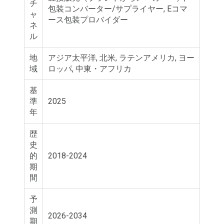
チ
包装コンバーター/サプライヤー, Eコマ
ャ
ース包装プロバイダー
ネ
ル
地
アジア太平洋, 北米, ラテンアメリカ, ヨー
域
ロッパ, 中東・アフリカ
基
準
2025
年
歴
史
的
2018-2024
期
間
予
測
2026-2034
期