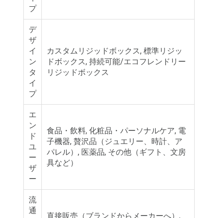
プ
デ
ザ
イ
カスタムリジッドボックス, 標準リジッ
ン
ドボックス, 持続可能/エコフレンドリー
タ
リジッドボックス
イ
プ
エ
ン
食品・飲料, 化粧品・パーソナルケア, 電
ド
子機器, 贅沢品（ジュエリー、時計、ア
ユ
パレル）, 医薬品, その他（ギフト、文房
ー
具など）
ザ
ー
流
通
直接販売（ブランドからメーカーへ）,