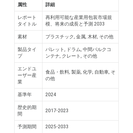
属性
詳細
レポート
再利用可能な産業用包装市場規
タイトル
模、将来の成長と予測 2033
素材
プラスチック, 金属, 木材, その他
製品タイ
パレット, ドラム, 中間バルクコ
プ
ンテナ, クレート, その他
エンドユ
食品・飲料, 製薬, 化学, 自動車, そ
ーザー産
の他
業
基準年
2024
歴史的期
2017-2023
間
予測期間
2025-2033