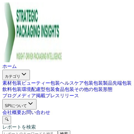
ホーム
カテゴリ
素材包装
ビューティー包装
ヘルスケア包装
包装製品
先端包装
飲料包装
環境配慮型包装
食品包装
その他の包装形態
ブログ
メディア掲載
プレスリリース
SPIについて
会社概要
お問い合わせ
🔍
レポートを検索
検索