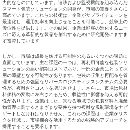
力的なものにしています。追跡および監視機能を組み込んだ
スマート包装ソリューションの開発が、市場の需要をさらに
高めています。これらの技術は、企業がサプライチェーンを
最適化し、運用効率を向上させることを可能にし、競争上の
優位性を提供します。その結果、企業は顧客の進化するニー
ズに応える革新的な製品を創出するために研究開発にますま
す投資しています。
しかし、市場は成長を妨げる可能性のあるいくつかの課題に
直面しています。主な課題の一つは、再利用可能な包装ソリ
ューションの高い初期コストであり、一部の企業にとって採
用の障壁となる可能性があります。包装の収集と再配布を管
理するための強固なリバースロジスティクスシステムの必要
性が、複雑さとコストを増加させます。さらに、市場は原材
料価格の変動に左右されるため、収益性に影響を与える可能
性があります。企業はまた、異なる地域での包装材料と廃棄
物管理に関するさまざまな要件を持つ複雑な規制環境をナビ
ゲートしなければなりません。これらの課題は、企業がリス
クを軽減し、市場機会を活用するための戦略的アプローチを
採用することを要求します。