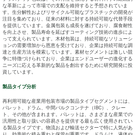
な革新によって市場での支配を維持すると予想されていま
す。生分解性およびリサイクル可能なプラスチックの開発が
注目を集めており、従来の材料に対する持続可能な代替手段
を提供しています。金属包装も成長を遂げており、腐食耐性
を向上させ、製品寿命を延ばすコーティング技術の進歩によ
って支えられています。木材包装は、持続可能なソリューシ
ョンの需要増加から恩恵を受けており、企業は持続可能な調
達と生産方法を模索しています。素材セグメントは激しい競
争に特徴づけられており、企業はエンドユーザーの進化する
ニーズに応える革新的な製品を創出するために研究開発に投
資しています。
製品タイプ分析
再利用可能な産業用包装市場の製品タイプセグメントには、
パレット、ドラム、中間バルクコンテナ（IBC）、クレー
ト、その他が含まれます。パレットは、さまざまな産業での
汎用性と取り扱いの容易さを提供する最も広く使用されてい
る製品タイプです。物流および輸送セクターで特に人気があ
り、効率的な積み重ねと保管が重要です。ドラムは、液体や