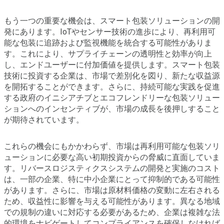
もう一つの重要な機会は、スマート包装ソリューションの開
発にあります。IoTやセンサー技術の進歩により、再利用可
能な包装に追跡および監視機能を統合する可能性がありま
す。これにより、サプライチェーンの透明性と効率が向上
し、エンドユーザーに付加価値を提供します。スマート包装
技術に投資する企業は、市場で差別化を図り、新たな収益源
を開拓することができます。さらに、持続可能な実践を促進
する政府のイニシアチブとエコフレンドリーな包装ソリュー
ションへのインセンティブが、市場の成長を後押しすること
が期待されています。
これらの機会にもかかわらず、市場は再利用可能な包装ソリ
ューションに必要な高い初期投資からの脅威に直面していま
す。リバースロジスティクスシステムの開発と実施のコスト
は、一部の企業、特に中小企業にとって抑制的である可能性
があります。さらに、市場は原材料価格の変動に左右される
ため、収益性に影響を与える可能性があります。異なる地域
での規制の違いに対応する必要があるため、企業は複雑な法
的環境をナビゲートしてコンプライアンスを確保しなければ