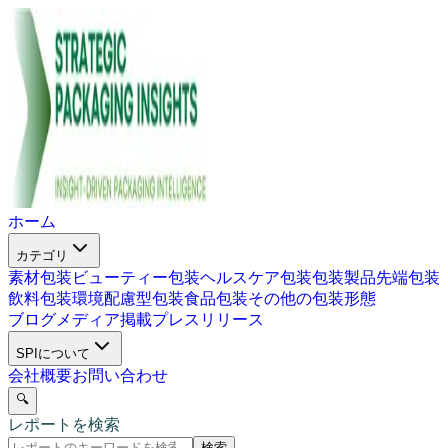
ホーム
カテゴリ
素材包装
ビューティー包装
ヘルスケア包装
包装製品
先端包装
飲料包装
環境配慮型包装
食品包装
その他の包装形態
ブログ
メディア掲載
プレスリリース
SPIについて
会社概要
お問い合わせ
🔍
レポートを検索
検索