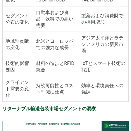
自動車および食
セグメント
製薬および消費財で
品・飲料での高い
分布の変化
の採用増加
需要
アジア太平洋とラテ
地域別貢献
北米とヨーロッパ
ンアメリカの新興市
の変化
での強力な成長
場
技術的影響
材料の進歩とRFID
IoTとスマート技術の
要因
統合
採用
クライアン
持続可能性とコス
効率と環境責任への
ト需要の変
ト削減に焦点
強調
化
リターナブル輸送包装市場セグメントの洞察