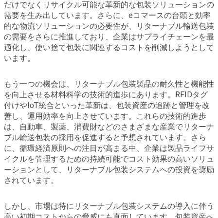
だけでなくリサイクル可能な革新的な包装ソリューションの
需要を生み出しています。さらに、eコマースの台頭と効率
的な物流ソリューションの必要性が、リターナブル輸送包装
の需要をさらに推進しており、企業はサプライチェーンを最
適化し、使い捨て包装に関連するコストを削減しようとして
います。
もう一つの機会は、リターナブル包装製品の耐久性と機能性
を向上させる材料科学の技術的進歩にあります。RFIDタグ
付けやIoT統合といった革新は、包装資産の追跡と管理を改
善し、運用効率を向上させています。これらの技術的進歩
は、自動車、製薬、消費財などのさまざまな産業でリターナ
ブル輸送包装の採用を促進すると予想されています。さら
に、循環経済原則への注目が高まる中、企業は製品ライフサ
イクルを管理するための持続可能でコスト効果の高いソリュ
ーションとして、リターナブル包装システムへの投資を奨励
されています。
しかし、市場は特にリターナブル包装システムの導入に伴う
高い初期コストからの脅威にも直面しています。包装資産へ