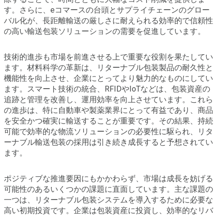
す。さらに、eコマースの台頭とサプライチェーンのグロー
バル化が、長距離輸送の厳しさに耐えられる効率的で信頼性
の高い輸送包装ソリューションの需要を促進しています。
技術的進歩も市場を前進させる上で重要な役割を果たしてい
ます。材料科学の革新は、リターナブル包装製品の耐久性と
機能性を向上させ、企業にとってより魅力的なものにしてい
ます。スマート技術の統合、RFIDやIoTなどは、包装資産の
追跡と管理を改善し、運用効率を向上させています。これら
の進歩は、特に自動車や製薬業界にとって有益であり、商品
を安全かつ確実に輸送することが重要です。その結果、持続
可能で効率的な物流ソリューションの必要性に駆られ、リタ
ーナブル輸送包装の採用は引き続き成長すると予想されてい
ます。
ポジティブな推進要因にもかかわらず、市場は成長を妨げる
可能性のあるいくつかの課題に直面しています。主な課題の
一つは、リターナブル包装システムを導入するために必要な
高い初期投資です。企業は包装資産に投資し、効率的なリバ