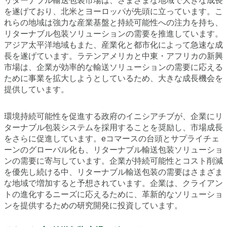
リターナブル輸送包装市場は、さまざまな地域で大きな成長
を遂げており、北米とヨーロッパが先頭に立っています。こ
れらの地域は強力な産業基盤と持続可能性への注力を持ち、
リターナブル包装ソリューションの需要を推進しています。
アジア太平洋地域もまた、産業化と都市化によって急速な成
長を遂げています。ラテンアメリカと中東・アフリカの新興
市場は、企業が効率的な輸送ソリューションの需要に応える
ために事業を拡大しようとしているため、大きな成長機会を
提供しています。
環境持続可能性を促進する政府のイニシアチブが、企業にリ
ターナブル包装システムを採用することを奨励し、市場成長
をさらに促進しています。eコマースの台頭とサプライチェ
ーンのグローバル化も、リターナブル輸送包装ソリューショ
ンの需要に寄与しています。企業が持続可能性とコスト削減
を優先し続ける中、リターナブル輸送包装の需要はさまざま
な地域で増加すると予想されています。企業は、クライアン
トの進化するニーズに応えるために、革新的なソリューショ
ンを提供するための研究開発に投資しています。