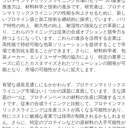
プロテインマトリックスライニング市場のもう一つの重要な
推進力は、材料科学と技術の進歩です。研究者は、プロテイ
ンマトリックスライニングの性能を向上させるために、新し
いプロテイン源と加工技術を継続的に探求しています。バリ
ア特性の向上、耐久性の向上、耐湿性の強化などの革新によ
り、これらのライニングは従来の合成オプションと競争力を
持つようになっています。これらの進歩を活用する企業は、
高性能で持続可能な包装ソリューションを提供することで市
場で差別化を図ることができます。さらに、材料科学者、包
装メーカー、エンドユーザー間の協力により、特定の業界ニ
ーズに応じたカスタマイズされたソリューションの開発が可
能となり、市場の可能性がさらに拡大します。
有望な成長見通しにもかかわらず、プロテインマトリックス
ライニング市場はいくつかの課題に直面しています。主な課
題の一つは、プロテインベースの材料の生産に関連するコス
トです。従来の合成ライニングと比較して、プロテインマト
リックスライニングは生産コストが高くなる可能性があり、
特にコストに敏感な産業では採用が制限されるかもしれませ
ん。さらに、特定のプロテインなどの原材料の入手可能性が