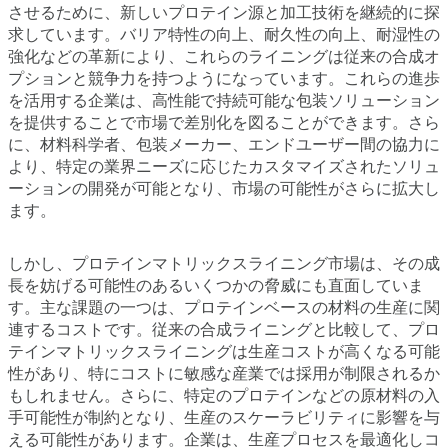
させるために、新しいプロテイン源と加工技術を継続的に探
求しています。バリア特性の向上、耐久性の向上、耐湿性の
強化などの革新により、これらのライニングは従来の合成オ
プションと競争力を持つようになっています。これらの進歩
を活用する企業は、高性能で持続可能な包装ソリューション
を提供することで市場で差別化を図ることができます。さら
に、材料科学者、包装メーカー、エンドユーザー間の協力に
より、特定の業界ニーズに応じたカスタマイズされたソリュ
ーションの開発が可能となり、市場の可能性がさらに拡大し
ます。
しかし、プロテインマトリックスライニング市場は、その成
長を妨げる可能性のあるいくつかの脅威にも直面していま
す。主な課題の一つは、プロテインベースの材料の生産に関
連するコストです。従来の合成ライニングと比較して、プロ
テインマトリックスライニングは生産コストが高くなる可能
性があり、特にコストに敏感な産業では採用が制限されるか
もしれません。さらに、特定のプロテインなどの原材料の入
手可能性が制約となり、生産のスケーラビリティに影響を与
える可能性があります。企業は、生産プロセスを最適化しコ