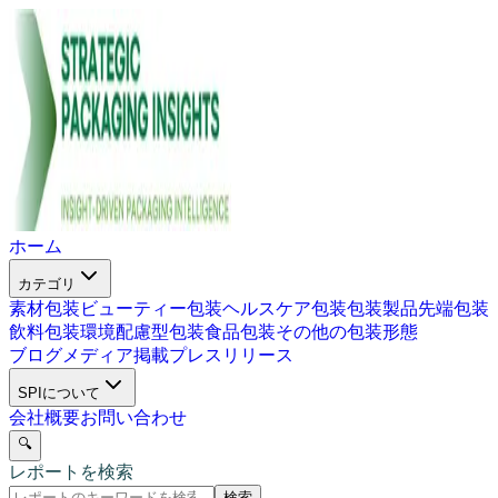
ホーム
カテゴリ
素材包装
ビューティー包装
ヘルスケア包装
包装製品
先端包装
飲料包装
環境配慮型包装
食品包装
その他の包装形態
ブログ
メディア掲載
プレスリリース
SPIについて
会社概要
お問い合わせ
🔍
レポートを検索
検索