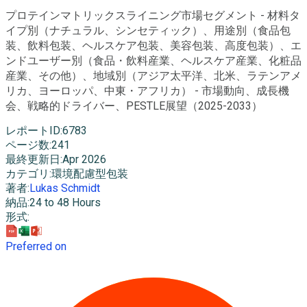
プロテインマトリックスライニング市場セグメント - 材料タ
イプ別（ナチュラル、シンセティック）、用途別（食品包
装、飲料包装、ヘルスケア包装、美容包装、高度包装）、エ
ンドユーザー別（食品・飲料産業、ヘルスケア産業、化粧品
産業、その他）、地域別（アジア太平洋、北米、ラテンアメ
リカ、ヨーロッパ、中東・アフリカ） - 市場動向、成長機
会、戦略的ドライバー、PESTLE展望（2025-2033）
レポートID
:
6783
ページ数
:
241
最終更新日
:
Apr 2026
カテゴリ
:
環境配慮型包装
著者
:
Lukas Schmidt
納品
:
24 to 48 Hours
形式
:
Preferred on