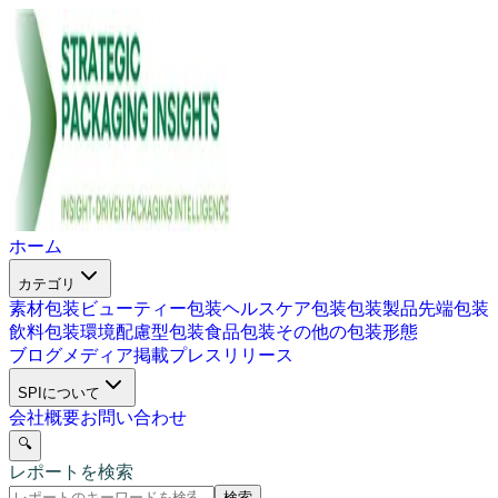
ホーム
カテゴリ
素材包装
ビューティー包装
ヘルスケア包装
包装製品
先端包装
飲料包装
環境配慮型包装
食品包装
その他の包装形態
ブログ
メディア掲載
プレスリリース
SPIについて
会社概要
お問い合わせ
🔍
レポートを検索
検索