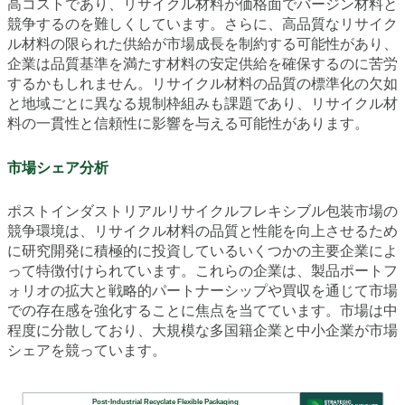
高コストであり、リサイクル材料が価格面でバージン材料と
競争するのを難しくしています。さらに、高品質なリサイク
ル材料の限られた供給が市場成長を制約する可能性があり、
企業は品質基準を満たす材料の安定供給を確保するのに苦労
するかもしれません。リサイクル材料の品質の標準化の欠如
と地域ごとに異なる規制枠組みも課題であり、リサイクル材
料の一貫性と信頼性に影響を与える可能性があります。
市場シェア分析
ポストインダストリアルリサイクルフレキシブル包装市場の
競争環境は、リサイクル材料の品質と性能を向上させるため
に研究開発に積極的に投資しているいくつかの主要企業によ
って特徴付けられています。これらの企業は、製品ポートフ
ォリオの拡大と戦略的パートナーシップや買収を通じて市場
での存在感を強化することに焦点を当てています。市場は中
程度に分散しており、大規模な多国籍企業と中小企業が市場
シェアを競っています。