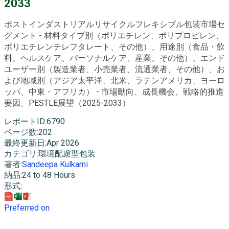
2033
ポストインダストリアルリサイクルフレキシブル包装市場セ
グメント - 材料タイプ別（ポリエチレン、ポリプロピレン、
ポリエチレンテレフタレート、その他）、用途別（食品・飲
料、ヘルスケア、パーソナルケア、産業、その他）、エンド
ユーザー別（製造業者、小売業者、流通業者、その他）、お
よび地域別（アジア太平洋、北米、ラテンアメリカ、ヨーロ
ッパ、中東・アフリカ） - 市場動向、成長機会、戦略的推進
要因、PESTLE展望（2025-2033）
レポートID
:
6790
ページ数
:
202
最終更新日
:
Apr 2026
カテゴリ
:
環境配慮型包装
著者
:
Sandeepa Kulkarni
納品
:
24 to 48 Hours
形式
:
Preferred on