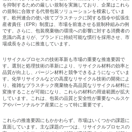
を抑制するための厳しい規制を実施しており、企業はこれら
の規制に合致する代替包装ソリューションを模索していま
す。欧州連合の使い捨てプラスチックに関する指令や拡張生
産者責任（EPR）制度は、市場を前進させる規制枠組みの例
です。さらに、包装廃棄物の環境への影響に対する消費者の
意識の高まりが、ブランドに持続可能な慣行を採用させ、市
場成長をさらに推進しています。
リサイクルプロセスの技術革新も市場の重要な推進要因で
す。選別と処理技術の革新により、リサイクル材料の効率と
品質が向上し、バージン材料と競争できるようになっていま
す。化学リサイクルなどの高度なリサイクル技術の開発によ
り、複雑なプラスチック廃棄物を高品質なリサイクル材料に
変換することが可能になり、これらの材料の用途範囲が拡大
しています。これは、包装の品質と安全性が重要なヘルスケ
アやパーソナルケア産業にとって特に重要です。
これらの推進要因にもかかわらず、市場はいくつかの課題に
直面しています。主な課題の一つは、リサイクルプロセスの