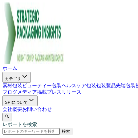
ホーム
カテゴリ
素材包装
ビューティー包装
ヘルスケア包装
包装製品
先端包装
ブログ
メディア掲載
プレスリリース
SPIについて
会社概要
お問い合わせ
🔍
レポートを検索
検索