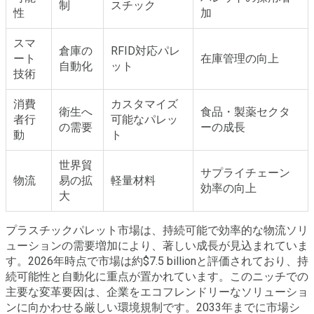
制
スチック
性
加
スマ
倉庫の
RFID対応パレ
ート
在庫管理の向上
自動化
ット
技術
消費
カスタマイズ
衛生へ
食品・製薬セクタ
者行
可能なパレッ
の需要
ーの成長
動
ト
世界貿
サプライチェーン
物流
易の拡
軽量材料
効率の向上
大
プラスチックパレット市場は、持続可能で効率的な物流ソリ
ューションの需要増加により、著しい成長が見込まれていま
す。2026年時点で市場は約$7.5 billionと評価されており、持
続可能性と自動化に重点が置かれています。このニッチでの
主要な変革要因は、企業をエコフレンドリーなソリューショ
ンに向かわせる厳しい環境規制です。2033年までに市場シ