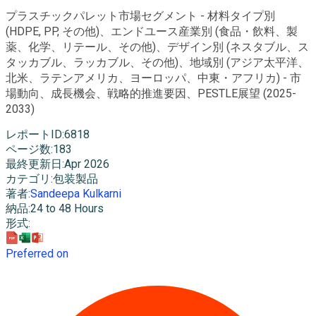
プラスチックパレット市場セグメント - 材料タイプ別
(HDPE, PP, その他)、エンドユース産業別 (食品・飲料、製
薬、化学、リテール、その他)、デザイン別 (ネスタブル、ス
タッカブル、ラッカブル、その他)、地域別 (アジア太平洋、
北米、ラテンアメリカ、ヨーロッパ、中東・アフリカ) - 市
場動向、成長機会、戦略的推進要因、PESTLE展望 (2025-
2033)
レポートID
:
6818
ページ数
:
183
最終更新日
:
Apr 2026
カテゴリ
:
包装製品
著者
:
Sandeepa Kulkarni
納品
:
24 to 48 Hours
形式
:
Preferred on