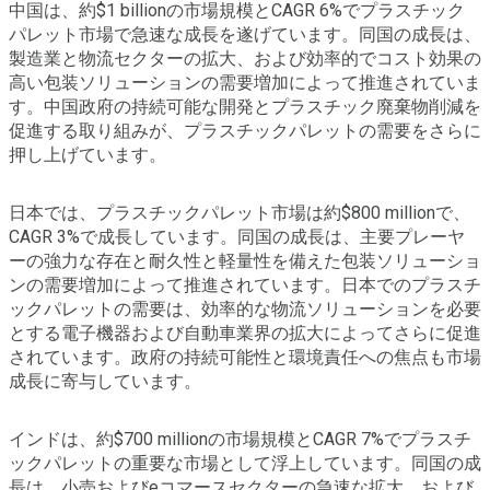
中国は、約$1 billionの市場規模とCAGR 6%でプラスチック
パレット市場で急速な成長を遂げています。同国の成長は、
製造業と物流セクターの拡大、および効率的でコスト効果の
高い包装ソリューションの需要増加によって推進されていま
す。中国政府の持続可能な開発とプラスチック廃棄物削減を
促進する取り組みが、プラスチックパレットの需要をさらに
押し上げています。
日本では、プラスチックパレット市場は約$800 millionで、
CAGR 3%で成長しています。同国の成長は、主要プレーヤ
ーの強力な存在と耐久性と軽量性を備えた包装ソリューショ
ンの需要増加によって推進されています。日本でのプラスチ
ックパレットの需要は、効率的な物流ソリューションを必要
とする電子機器および自動車業界の拡大によってさらに促進
されています。政府の持続可能性と環境責任への焦点も市場
成長に寄与しています。
インドは、約$700 millionの市場規模とCAGR 7%でプラスチ
ックパレットの重要な市場として浮上しています。同国の成
長は、小売およびeコマースセクターの急速な拡大、および