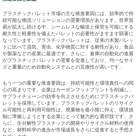
プラスチックパレット市場の主な推進要因には、効率的で持
続可能な物流ソリューションの需要増加があります。世界貿
易が拡大し続ける中、シームレスな輸送と保管を可能にする
耐久性と軽量性を備えたパレットの必要性がますます顕著に
なっています。プラスチックパレットは、従来の木製パレッ
トに比べて湿気、害虫、化学物質に対する耐性があり、食品
や製薬などの産業に最適です。さらに、倉庫の自動化の進展
がプラスチックパレットの需要を促進しており、均一なサイ
ズと重量のため自動化システムとの互換性が高いです。
もう一つの重要な推進要因は、持続可能性と環境責任への関
心の高まりです。企業はカーボンフットプリントを削減し、
サプライチェーンの効率を向上させるためにプラスチックパ
レットを採用しています。プラスチックパレットのリサイク
ル可能性と再利用可能性は、廃棄物を最小限に抑え、環境規
制に準拠しようとする企業にとって魅力的な選択肢です。さ
らに、生分解性プラスチックの開発やリサイクル材料の使用
など、材料科学の進歩が市場成長をさらに促進すると予想さ