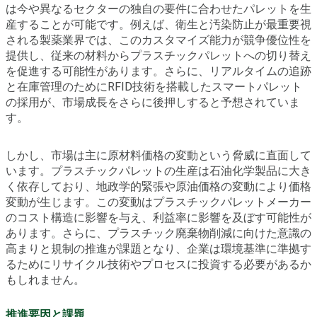
は今や異なるセクターの独自の要件に合わせたパレットを生
産することが可能です。例えば、衛生と汚染防止が最重要視
される製薬業界では、このカスタマイズ能力が競争優位性を
提供し、従来の材料からプラスチックパレットへの切り替え
を促進する可能性があります。さらに、リアルタイムの追跡
と在庫管理のためにRFID技術を搭載したスマートパレット
の採用が、市場成長をさらに後押しすると予想されていま
す。
しかし、市場は主に原材料価格の変動という脅威に直面して
います。プラスチックパレットの生産は石油化学製品に大き
く依存しており、地政学的緊張や原油価格の変動により価格
変動が生じます。この変動はプラスチックパレットメーカー
のコスト構造に影響を与え、利益率に影響を及ぼす可能性が
あります。さらに、プラスチック廃棄物削減に向けた意識の
高まりと規制の推進が課題となり、企業は環境基準に準拠す
るためにリサイクル技術やプロセスに投資する必要があるか
もしれません。
推進要因と課題