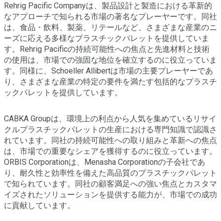
Rehrig Pacific Companyは、製品設計と製造における革新的
なアプローチで知られる市場の著名なプレーヤーです。同社
は、食品・飲料、製薬、リテールなど、さまざまな産業のニ
ーズに応える多様なプラスチックパレットを提供していま
す。Rehrig Pacificの持続可能性への焦点と先進材料と技術
の使用は、市場での強固な地位を確立するのに役立っていま
す。同様に、Schoeller Allibertは市場の主要プレーヤーであ
り、さまざまな産業の特定の要件を満たす包括的なプラスチ
ックパレットを提供しています。
CABKA Groupは、環境上の利点から人気を集めているリサイ
クルプラスチックパレットの生産における専門知識で認識さ
れています。同社の持続可能性への取り組みと革新への焦点
は、市場での重要なシェアを獲得するのに役立っています。
ORBIS Corporationは、Menasha Corporationの子会社であ
り、耐久性と効率性を備えた高品質のプラスチックパレット
で知られています。同社の顧客満足への強い焦点とカスタマ
イズされたソリューションを提供する能力が、市場での成功
に貢献しています。