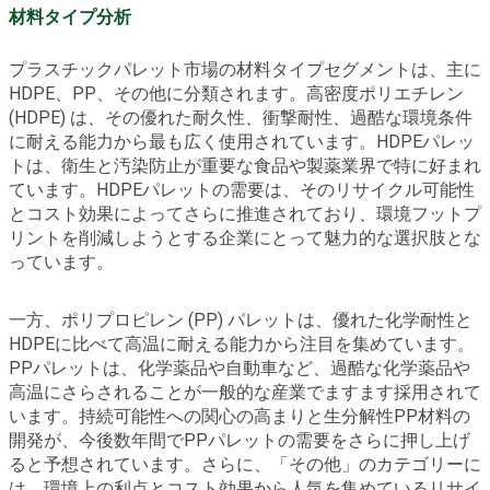
材料タイプ分析
プラスチックパレット市場の材料タイプセグメントは、主に
HDPE、PP、その他に分類されます。高密度ポリエチレン
(HDPE) は、その優れた耐久性、衝撃耐性、過酷な環境条件
に耐える能力から最も広く使用されています。HDPEパレッ
トは、衛生と汚染防止が重要な食品や製薬業界で特に好まれ
ています。HDPEパレットの需要は、そのリサイクル可能性
とコスト効果によってさらに推進されており、環境フットプ
リントを削減しようとする企業にとって魅力的な選択肢とな
っています。
一方、ポリプロピレン (PP) パレットは、優れた化学耐性と
HDPEに比べて高温に耐える能力から注目を集めています。
PPパレットは、化学薬品や自動車など、過酷な化学薬品や
高温にさらされることが一般的な産業でますます採用されて
います。持続可能性への関心の高まりと生分解性PP材料の
開発が、今後数年間でPPパレットの需要をさらに押し上げ
ると予想されています。さらに、「その他」のカテゴリーに
は、環境上の利点とコスト効果から人気を集めているリサイ