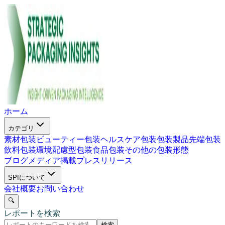
ホーム
カテゴリ
素材包装
ビューティー包装
ヘルスケア包装
包装製品
先端包装
飲料包装
環境配慮型包装
食品包装
その他の包装形態
ブログ
メディア掲載
プレスリリース
SPIについて
会社概要
お問い合わせ
🔍
レポートを検索
検索