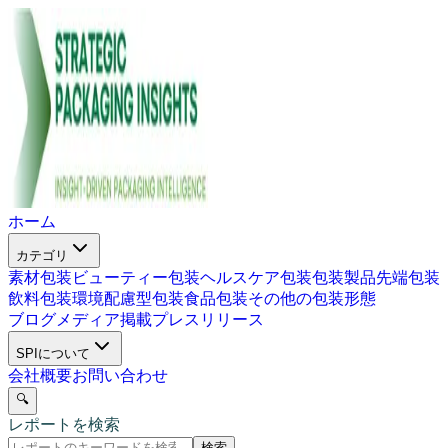
ホーム
カテゴリ
素材包装
ビューティー包装
ヘルスケア包装
包装製品
先端包装
飲料包装
環境配慮型包装
食品包装
その他の包装形態
ブログ
メディア掲載
プレスリリース
SPIについて
会社概要
お問い合わせ
🔍
レポートを検索
検索