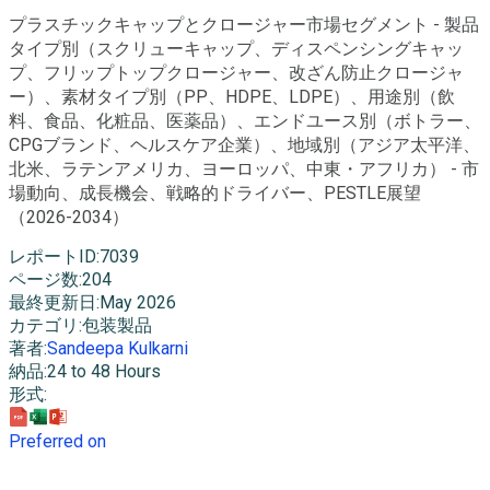
プラスチックキャップとクロージャー市場セグメント - 製品
タイプ別（スクリューキャップ、ディスペンシングキャッ
プ、フリップトップクロージャー、改ざん防止クロージャ
ー）、素材タイプ別（PP、HDPE、LDPE）、用途別（飲
料、食品、化粧品、医薬品）、エンドユース別（ボトラー、
CPGブランド、ヘルスケア企業）、地域別（アジア太平洋、
北米、ラテンアメリカ、ヨーロッパ、中東・アフリカ） - 市
場動向、成長機会、戦略的ドライバー、PESTLE展望
（2026-2034）
レポートID
:
7039
ページ数
:
204
最終更新日
:
May 2026
カテゴリ
:
包装製品
著者
:
Sandeepa Kulkarni
納品
:
24 to 48 Hours
形式
:
Preferred on