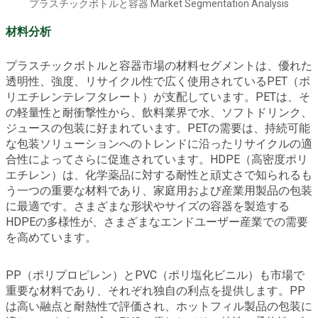
プラスチックボトルと容器 Market Segmentation Analysis
材料分析
プラスチックボトルと容器市場の材料セグメントは、優れた
透明性、強度、リサイクル性で広く使用されているPET（ポ
リエチレンテレフタレート）が支配しています。PETは、そ
の軽量性と耐衝撃性から、飲料業界で水、ソフトドリンク、
ジュースの包装に好まれています。PETの需要は、持続可能
な包装ソリューションへのトレンドに沿ったリサイクルの適
合性によってさらに促進されています。HDPE（高密度ポリ
エチレン）は、化学薬品に対する耐性と頑丈さで知られるも
う一つの重要な材料であり、家庭用および産業用製品の包装
に最適です。さまざまな形状やサイズの容器を製造する
HDPEの多様性が、さまざまなエンドユーザー産業での需要
を高めています。
PP（ポリプロピレン）とPVC（ポリ塩化ビニル）も市場で
重要な材料であり、それぞれ独自の利点を提供します。PP
は高い融点と耐熱性で評価され、ホットフィル製品の包装に