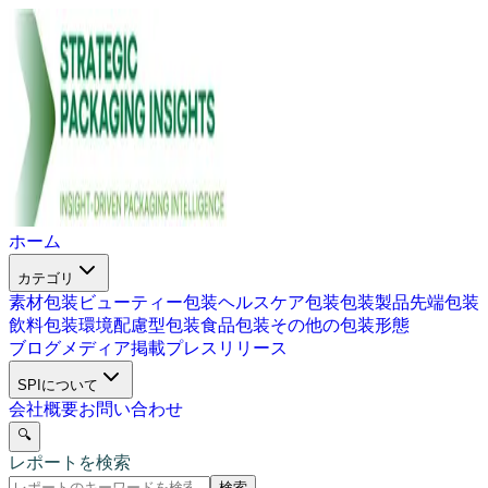
ホーム
カテゴリ
素材包装
ビューティー包装
ヘルスケア包装
包装製品
先端包装
飲料包装
環境配慮型包装
食品包装
その他の包装形態
ブログ
メディア掲載
プレスリリース
SPIについて
会社概要
お問い合わせ
🔍
レポートを検索
検索