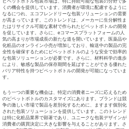
ピペットボトル包装市場は、特に持続可能な包装の分野で多
くの機会を提供しています。消費者が環境に配慮するように
なるにつれ、エコフレンドリーな包装ソリューションの需要
が高まっています。このトレンドは、メーカーに生分解性ま
たはリサイクル可能な素材で作られたピペットボトルの開発
を促しています。さらに、eコマースプラットフォームの人
気の高まりが市場成長の新たな道を開いています。医薬品や
化粧品のオンライン小売が増加しており、輸送中の製品の完
全性を確保するためにピペットボトルのような安全で効率的
な包装ソリューションが必要です。さらに、材料科学の進歩
により、敏感な製品の保存期間を延ばすことができる優れた
バリア特性を持つピペットボトルの開発が可能になっていま
す。
もう一つの重要な機会は、特定の消費者ニーズに応えるため
のピペットボトルのカスタマイズにあります。ブランドは競
争の激しい市場で製品を差別化するために、ますます個別化
された包装ソリューションを提供しています。このトレンド
は特に化粧品業界で顕著であり、ユニークな包装デザインが
消費者の購買決定に大きな影響を与えることがあります。さ