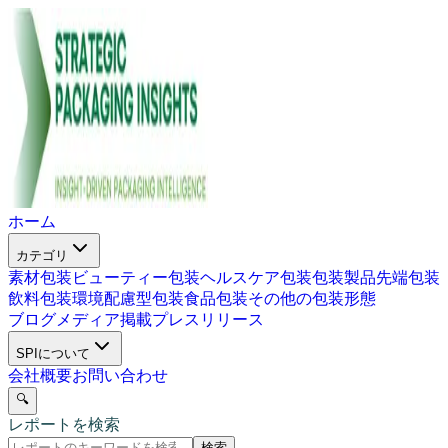
ホーム
カテゴリ
素材包装
ビューティー包装
ヘルスケア包装
包装製品
先端包装
飲料包装
環境配慮型包装
食品包装
その他の包装形態
ブログ
メディア掲載
プレスリリース
SPIについて
会社概要
お問い合わせ
🔍
レポートを検索
検索