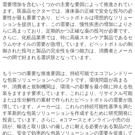
需要増加を含むいくつかの主要な要因によって推進されてい
ます。医薬品セクターでは、液体薬の正確で安全な投与の必
要性が最も重要であり、ピペットボトルは理想的なソリュー
ションを提供します。この需要は、慢性疾患の増加によりさ
らに高まっており、定期的かつ正確な薬の投与が必要です。
さらに、化粧品業界では、特に高級スキンケア製品であるセ
ラムやオイルの需要が急増しています。ピペットボトルの制
御された投与と製品の完全性を保つ能力は、消費者とメーカ
ーの間で好まれる選択肢となっています。
もう一つの重要な推進要因は、持続可能でエコフレンドリー
な包装ソリューションへのシフトです。環境問題が高まる
中、消費者と規制機関は、環境への影響を最小限に抑える包
装をますます要求しています。これにより、リサイクル可能
または生分解性の素材で作られたピペットボトルの需要が急
増しています。メーカーは、これらの持続可能性基準を満た
す革新的な包装ソリューションを作成するために研究開発に
投資しています。さらに、eコマースとオンライン小売の台
頭が、輸送と取り扱いの厳しさに耐える必要がある製品のた
めに、安全で効率的な包装ソリューションの需要を促進して