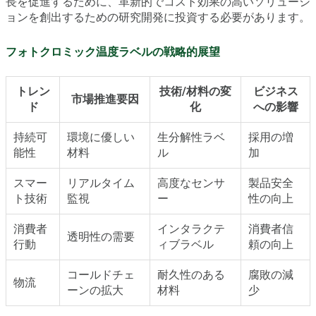
長を促進するために、革新的でコスト効果の高いソリューシ
ョンを創出するための研究開発に投資する必要があります。
フォトクロミック温度ラベルの戦略的展望
トレン
技術/材料の変
ビジネス
市場推進要因
ド
化
への影響
持続可
環境に優しい
生分解性ラベ
採用の増
能性
材料
ル
加
スマー
リアルタイム
高度なセンサ
製品安全
ト技術
監視
ー
性の向上
消費者
インタラクテ
消費者信
透明性の需要
行動
ィブラベル
頼の向上
コールドチェ
耐久性のある
腐敗の減
物流
ーンの拡大
材料
少