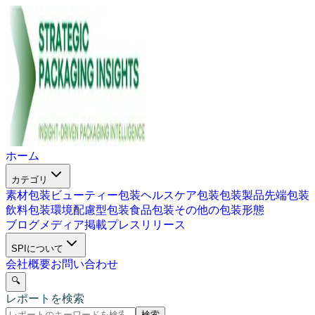
ホーム
カテゴリ
素材包装
ビューティー包装
ヘルスケア包装
包装製品
先端包装
飲料包装
環境配慮型包装
食品包装
その他の包装形態
ブログ
メディア掲載
プレスリリース
SPIについて
会社概要
お問い合わせ
🔍
レポートを検索
検索