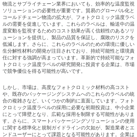
物流とサプライチェーン業界においても、効率的な温度監視
ソリューションの必要性が重要です。貿易のグローバル化と
コールドチェーン物流の拡大が、フォトクロミック温度ラベ
ルの需要を促進しています。これらのラベルは、輸送中の温
度変動を監視するためのコスト効果が高く信頼性のあるソリ
ューションを提供し、製品の品質を保証し、腐敗のリスクを
低減します。さらに、これらのラベルのための環境に優しい
生分解性材料の開発が注目されており、持続可能性と環境責
任に対する強調が高まっています。革新的で持続可能なフォ
トクロミック温度ラベルの研究開発に投資する企業は、市場
で競争優位を得る可能性が高いです。
しかし、市場は、高度なフォトクロミック材料の高コスト
や、既存のパッケージングシステムへのこれらのラベルの統
合の複雑さなど、いくつかの制約に直面しています。フォト
クロミック温度ラベルの採用に必要な初期投資は、中小企業
にとって障壁となり、広範な採用を制限する可能性がありま
す。さらに、スマートパッケージングソリューションの使用
に関する標準化と規制ガイドラインの欠如が、製造業者とエ
ンドユーザーにとって課題となる可能性があります。企業は