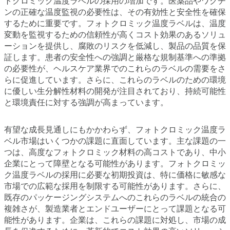
トクロミック温度ラベルの採用の増加です。医薬品やワクチ
ンの正確な温度監視の必要性は、その有効性と安全性を確保
するために重要です。フォトクロミック温度ラベルは、温度
変動を監視するための信頼性が高くコスト効果のあるソリュ
ーションを提供し、腐敗のリスクを低減し、製品の品質を保
証します。患者の安全性への強調と厳格な規制基準への準拠
の必要性が、ヘルスケア業界でのこれらのラベルの需要をさ
らに促進しています。さらに、これらのラベルのための環境
に優しい生分解性材料の開発が注目されており、持続可能性
と環境責任に対する強調が高まっています。
有望な成長見通しにもかかわらず、フォトクロミック温度ラ
ベル市場はいくつかの課題に直面しています。主な課題の一
つは、高度なフォトクロミック材料の高コストであり、中小
企業にとって障壁となる可能性があります。フォトクロミッ
ク温度ラベルの採用に必要な初期投資は、特に価格に敏感な
市場での広範な採用を制限する可能性があります。さらに、
既存のパッケージングシステムへのこれらのラベルの統合の
複雑さが、製造業者とエンドユーザーにとって課題となる可
能性があります。企業は、これらの課題に対処し、市場の成