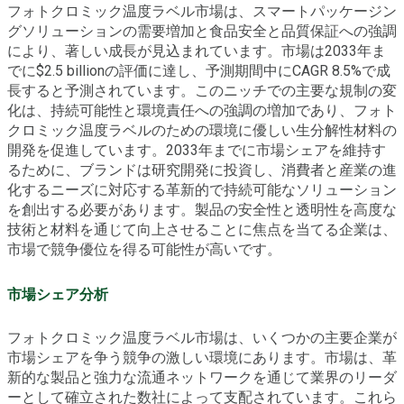
フォトクロミック温度ラベル市場は、スマートパッケージン
グソリューションの需要増加と食品安全と品質保証への強調
により、著しい成長が見込まれています。市場は2033年ま
でに$2.5 billionの評価に達し、予測期間中にCAGR 8.5%で成
長すると予測されています。このニッチでの主要な規制の変
化は、持続可能性と環境責任への強調の増加であり、フォト
クロミック温度ラベルのための環境に優しい生分解性材料の
開発を促進しています。2033年までに市場シェアを維持す
るために、ブランドは研究開発に投資し、消費者と産業の進
化するニーズに対応する革新的で持続可能なソリューション
を創出する必要があります。製品の安全性と透明性を高度な
技術と材料を通じて向上させることに焦点を当てる企業は、
市場で競争優位を得る可能性が高いです。
市場シェア分析
フォトクロミック温度ラベル市場は、いくつかの主要企業が
市場シェアを争う競争の激しい環境にあります。市場は、革
新的な製品と強力な流通ネットワークを通じて業界のリーダ
ーとして確立された数社によって支配されています。これら