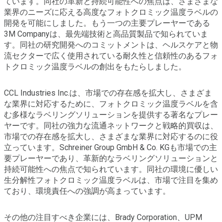
ています。同社の革新と持続可能性への焦点は、さまざまな
業界のニーズに応える高度なフォトクロミック温度ラベルの
開発を可能にしました。もう一つの主要プレーヤーである
3M Companyは、最先端技術と高品質製品で知られていま
す。同社の研究開発へのコミットメントは、ヘルスケアと物
流セクターで広く使用されている耐久性と信頼性のあるフォ
トクロミック温度ラベルの創出をもたらしました。
CCL Industries Inc.は、市場での存在感を拡大し、さまざま
な業界に対応するために、フォトクロミック温度ラベルを含
む多様なラベリングソリューションを提供する著名なプレー
ヤーです。同社の強力な流通ネットワークと戦略的買収は、
市場での存在感を拡大し、さまざまな業界に対応するのに役
立っています。Schreiner Group GmbH & Co. KGも市場での主
要プレーヤーであり、革新的なラベリングソリューションと
持続可能性への焦点で知られています。同社の環境に優しい
生分解性フォトクロミック温度ラベルは、市場で注目を集め
ており、環境責任への強調が高まっています。
その他の注目すべき企業には、Brady Corporation、UPM