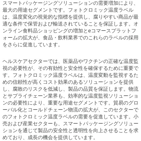
スマートパッケージングソリューションの需要増加により、
最大の用途セグメントです。フォトクロミック温度ラベル
は、温度変化の視覚的な指標を提供し、腐りやすい商品が最
適な条件で保管および輸送されていることを保証します。オ
ンライン食料品ショッピングの増加とeコマースプラットフ
ォームの拡大が、食品・飲料業界でのこれらのラベルの採用
をさらに促進しています。
ヘルスケアセクターでは、医薬品やワクチンの正確な温度監
視の必要性が、その有効性と安全性を確保するために重要で
す。フォトクロミック温度ラベルは、温度変動を監視するた
めの信頼性が高くコスト効果のあるソリューションを提供
し、腐敗のリスクを低減し、製品の品質を保証します。物流
とサプライチェーン業界も、効率的な温度監視ソリューショ
ンの必要性により、重要な用途セグメントです。貿易のグロ
ーバル化とコールドチェーン物流の拡大が、このセクターで
のフォトクロミック温度ラベルの需要を促進しています。小
売および産業セクターも、スマートパッケージングソリュー
ションを通じて製品の安全性と透明性を向上させることを求
めており、成長の機会を提供しています。