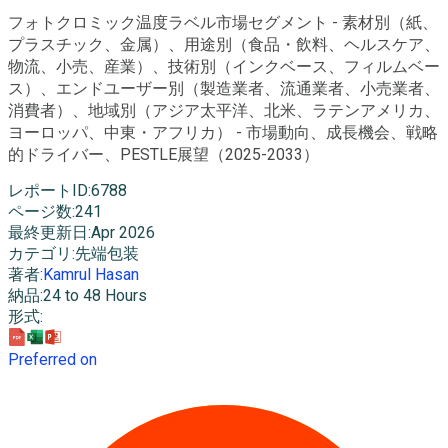
フォトクロミック温度ラベル市場セグメント - 素材別（紙、
プラスチック、金属）、用途別（食品・飲料、ヘルスケア、
物流、小売、産業）、技術別（インクベース、フィルムベー
ス）、エンドユーザー別（製造業者、流通業者、小売業者、
消費者）、地域別（アジア太平洋、北米、ラテンアメリカ、
ヨーロッパ、中東・アフリカ） - 市場動向、成長機会、戦略
的ドライバー、PESTLE展望（2025-2033）
レポートID
:
6788
ページ数
:
241
最終更新日
:
Apr 2026
カテゴリ
:
先端包装
著者
:
Kamrul Hasan
納品
:
24 to 48 Hours
形式
:
Preferred on