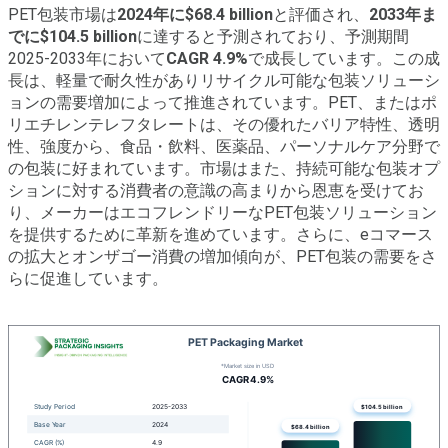
PET包装市場は
2024年に$68.4 billion
と評価され、
2033年ま
でに$104.5 billion
に達すると予測されており、予測期間
2025-2033年において
CAGR 4.9%
で成長しています。この成
長は、軽量で耐久性がありリサイクル可能な包装ソリューシ
ョンの需要増加によって推進されています。PET、またはポ
リエチレンテレフタレートは、その優れたバリア特性、透明
性、強度から、食品・飲料、医薬品、パーソナルケア分野で
の包装に好まれています。市場はまた、持続可能な包装オプ
ションに対する消費者の意識の高まりから恩恵を受けてお
り、メーカーはエコフレンドリーなPET包装ソリューション
を提供するために革新を進めています。さらに、eコマース
の拡大とオンザゴー消費の増加傾向が、PET包装の需要をさ
らに促進しています。