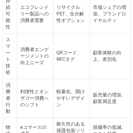
持
続
エコフレンド
リサイクル
市場シェアの増
可
リー製品への
PET、生分解
加、ブランドロ
能
消費者需要
性オプション
イヤルティ
性
ス
マ
消費者エンゲ
ー
QRコード、
顧客体験の向
ージメントの
ト
NFCタグ
上、差別化
向上ニーズ
技
術
消
費
利便性とオン
軽量化、開け
販売量の増加、
者
ザゴー消費へ
やすいデザイ
顧客満足度
行
のシフト
ン
動
耐久性のある
物
eコマースの
損傷率の低減、
保護包装ソリ