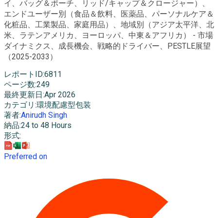
イ、バッグ＆ポーチ、リッド/キャップ＆クロージャー）、
エンドユーザー別（食品＆飲料、医薬品、パーソナルケア＆
化粧品、工業製品、家庭用品）、地域別（アジア太平洋、北
米、ラテンアメリカ、ヨーロッパ、中東＆アフリカ） - 市場
ダイナミクス、成長機会、戦略的ドライバー、PESTLE展望
（2025-2033）
レポートID
:
6811
ページ数
:
249
最終更新日
:
Apr 2026
カテゴリ
:
環境配慮型包装
著者
:
Anirudh Singh
納品
:
24 to 48 Hours
形式
:
Preferred on