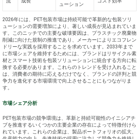
流
成長
コスト効率
ューション
2026年には、PET包装市場は持続可能で革新的な包装ソリ
ューションの需要増加により、著しい成長が見込まれていま
す。このニッチでの主要な破壊要因は、プラスチック廃棄物
削減に向けた規制の推進であり、メーカーによりエコフレン
ドリーな実践を採用することを求めています。2033年まで
に市場シェアを維持するためには、ブランドはリサイクル素
材とスマート技術を包装ソリューションに統合する方向に転
換する必要があります。これらのトレンドを受け入れること
は、消費者の期待に応えるだけでなく、ブランドの評判と競
争力を進化する市場環境で向上させることにもつながりま
す。
市場シェア分析
PET包装市場の競争環境は、革新と持続可能性のイニシアチ
ブを推進するいくつかの主要企業の存在によって特徴付けら
れています。これらの企業は、製品ポートフォリオの拡大、
生産能力の向上、先進技術の採用に注力して競争力を維持し