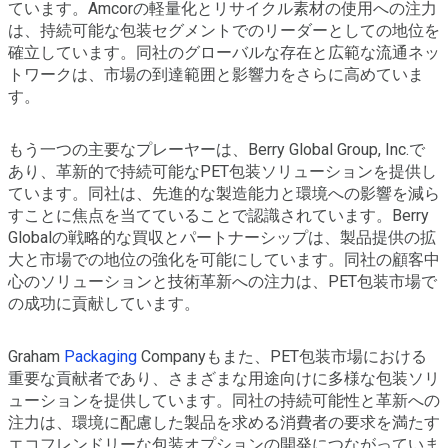
ています。Amcorの軽量化とリサイクル素材の使用への注力
は、持続可能な包装セグメントでのリーダーとしての地位を
確立しています。同社のグローバルな存在と広範な流通ネッ
トワークは、市場の到達範囲と影響力をさらに高めていま
す。
もう一つの主要なプレーヤーは、Berry Global Group, Inc.で
あり、革新的で持続可能なPET包装ソリューションを提供し
ています。同社は、先進的な製造能力と環境への影響を減ら
すことに焦点を当てていることで認識されています。Berry
Globalの戦略的な買収とパートナーシップは、製品提供の拡
大と市場での地位の強化を可能にしています。同社の顧客中
心のソリューションと技術革新への注力は、PET包装市場で
の成功に貢献しています。
Graham
Packaging
Companyもまた、PET包装市場における
重要な貢献者であり、さまざまな用途向けに多様な包装ソリ
ューションを提供しています。同社の持続可能性と革新への
注力は、環境に配慮した製品を求める消費者の要求を満たす
エコフレンドリーな包装オプションの開発につながっていま