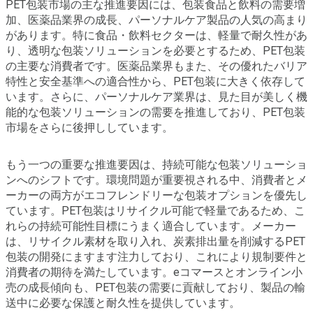
PET包装市場の主な推進要因には、包装食品と飲料の需要増
加、医薬品業界の成長、パーソナルケア製品の人気の高まり
があります。特に食品・飲料セクターは、軽量で耐久性があ
り、透明な包装ソリューションを必要とするため、PET包装
の主要な消費者です。医薬品業界もまた、その優れたバリア
特性と安全基準への適合性から、PET包装に大きく依存して
います。さらに、パーソナルケア業界は、見た目が美しく機
能的な包装ソリューションの需要を推進しており、PET包装
市場をさらに後押ししています。
もう一つの重要な推進要因は、持続可能な包装ソリューショ
ンへのシフトです。環境問題が重要視される中、消費者とメ
ーカーの両方がエコフレンドリーな包装オプションを優先し
ています。PET包装はリサイクル可能で軽量であるため、こ
れらの持続可能性目標にうまく適合しています。メーカー
は、リサイクル素材を取り入れ、炭素排出量を削減するPET
包装の開発にますます注力しており、これにより規制要件と
消費者の期待を満たしています。eコマースとオンライン小
売の成長傾向も、PET包装の需要に貢献しており、製品の輸
送中に必要な保護と耐久性を提供しています。