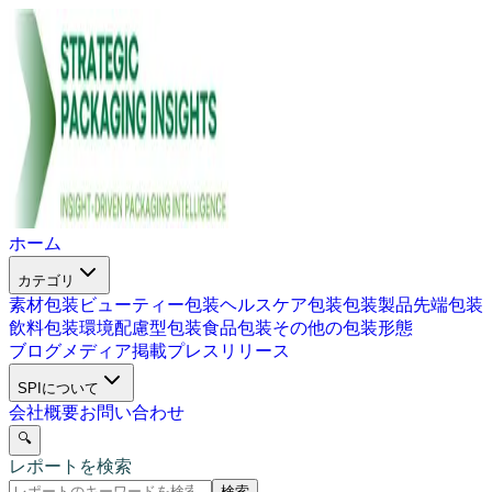
ホーム
カテゴリ
素材包装
ビューティー包装
ヘルスケア包装
包装製品
先端包装
飲料包装
環境配慮型包装
食品包装
その他の包装形態
ブログ
メディア掲載
プレスリリース
SPIについて
会社概要
お問い合わせ
🔍
レポートを検索
検索