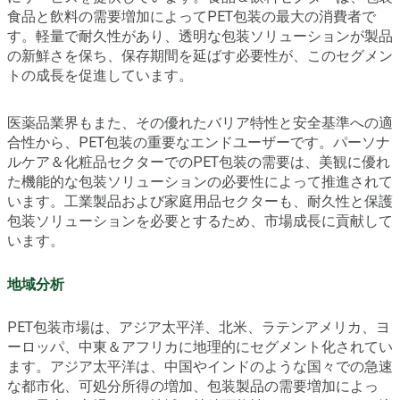
食品と飲料の需要増加によってPET包装の最大の消費者で
す。軽量で耐久性があり、透明な包装ソリューションが製品
の新鮮さを保ち、保存期間を延ばす必要性が、このセグメン
トの成長を促進しています。
医薬品業界もまた、その優れたバリア特性と安全基準への適
合性から、PET包装の重要なエンドユーザーです。パーソナ
ルケア＆化粧品セクターでのPET包装の需要は、美観に優れ
た機能的な包装ソリューションの必要性によって推進されて
います。工業製品および家庭用品セクターも、耐久性と保護
包装ソリューションを必要とするため、市場成長に貢献して
います。
地域分析
PET包装市場は、アジア太平洋、北米、ラテンアメリカ、ヨ
ーロッパ、中東＆アフリカに地理的にセグメント化されてい
ます。アジア太平洋は、中国やインドのような国々での急速
な都市化、可処分所得の増加、包装製品の需要増加によっ