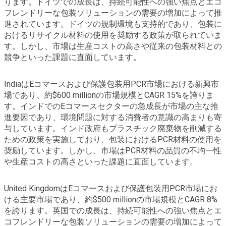
ります。ドイツでの成長は、持続可能性への強い焦点とエコ
フレンドリーな包装ソリューションの需要の増加によって推
進されています。ドイツの規制環境も支持的であり、包装に
おけるリサイクル材料の使用を奨励する政策が取られていま
す。しかし、市場は生産コストの高さや従来の包装材料との
競争といった課題に直面しています。
IndiaはEコマースおよび保護包装用PCR市場における新興市
場であり、約$600 millionの市場規模とCAGR 15%を誇りま
す。インドでのEコマースセクターの急成長が市場の主な推
進要因であり、環境問題に対する消費者の意識の高まりも寄
与しています。インド政府もプラスチック廃棄物を削減する
ための政策を実施しており、包装におけるPCR材料の使用を
奨励しています。しかし、市場はPCR材料の品質の不均一性
や生産コストの高さといった課題に直面しています。
United KingdomはEコマースおよび保護包装用PCR市場にお
ける主要市場であり、約$500 millionの市場規模とCAGR 8%
を誇ります。英国での成長は、持続可能性への強い焦点とエ
コフレンドリーな包装ソリューションの需要の増加によって