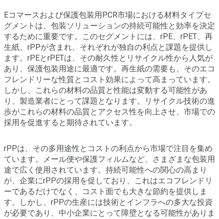
Eコマースおよび保護包装用PCR市場における材料タイプセ
グメントは、包装ソリューションの持続可能性と効率を決定
するために重要です。このセグメントには、rPE、rPET、再
生紙、rPPが含まれ、それぞれが独自の利点と課題を提供し
ます。rPEとrPETは、その耐久性とリサイクル性から人気が
あり、保護包装用途に最適です。再生紙の需要も、そのエコ
フレンドリーな性質とコスト効果によって高まっています。
しかし、これらの材料の品質と性能は変動する可能性があ
り、製造業者にとって課題となります。リサイクル技術の進
歩がこれらの材料の品質とアクセス性を向上させ、市場での
採用を促進すると期待されています。
rPPは、その多用途性とコストの利点から市場で注目を集め
ています。メール便や保護フィルムなど、さまざまな包装用
途で広く使用されています。持続可能性への関心の高まり
が、企業にrPPの採用を促しており、これはエコフレンドリ
ーであるだけでなく、コスト面でも大きな節約を提供しま
す。しかし、rPPの生産には技術とインフラへの多大な投資
が必要であり、中小企業にとって障壁となる可能性がありま