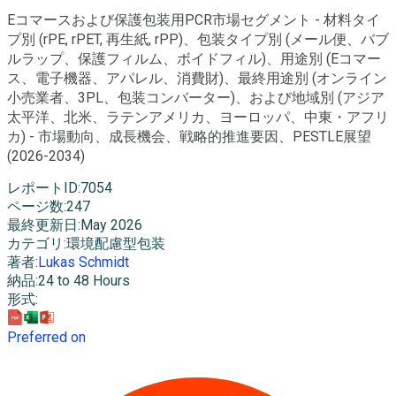
Eコマースおよび保護包装用PCR市場セグメント - 材料タイ
プ別 (rPE, rPET, 再生紙, rPP)、包装タイプ別 (メール便、バブ
ルラップ、保護フィルム、ボイドフィル)、用途別 (Eコマー
ス、電子機器、アパレル、消費財)、最終用途別 (オンライン
小売業者、3PL、包装コンバーター)、および地域別 (アジア
太平洋、北米、ラテンアメリカ、ヨーロッパ、中東・アフリ
カ) - 市場動向、成長機会、戦略的推進要因、PESTLE展望
(2026-2034)
レポートID
:
7054
ページ数
:
247
最終更新日
:
May 2026
カテゴリ
:
環境配慮型包装
著者
:
Lukas Schmidt
納品
:
24 to 48 Hours
形式
:
Preferred on