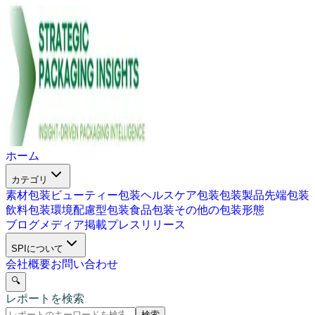
ホーム
カテゴリ
素材包装
ビューティー包装
ヘルスケア包装
包装製品
先端包装
飲料包装
環境配慮型包装
食品包装
その他の包装形態
ブログ
メディア掲載
プレスリリース
SPIについて
会社概要
お問い合わせ
🔍
レポートを検索
検索