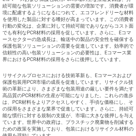
続可能な包装ソリューションの需要の増加です。消費者が環
境に配慮するようになるにつれて、エコフレンドリーな材料
を使用した製品に対する嗜好が高まっています。この消費者
行動の変化は、企業に対して持続可能でありながらコスト面
でも有利なPCR材料の採用を促しています。さらに、Eコマ
ースセクターの急成長は、輸送中の製品の安全性を確保する
保護包装ソリューションの需要を促進しています。効率的で
信頼性の高い包装ソリューションの必要性は、Eコマース業
界におけるPCR材料の採用をさらに後押ししています。
リサイクルプロセスにおける技術革新も、Eコマースおよび
保護包装用PCR市場の成長を促進しています。リサイクル技
術の革新により、さまざまな包装用途の厳しい要件を満たす
高品質のPCR材料の生産が可能になりました。これらの進歩
は、PCR材料をよりアクセスしやすく、手頃な価格にし、そ
の採用をさまざまな業界で促進しています。さらに、持続可
能な慣行に対する規制の支援が、市場に大きな後押しを与え
ています。世界中の政府は、プラスチック廃棄物を削減する
ための政策を実施しており、包装におけるリサイクル材料の
使用を奨励しています。