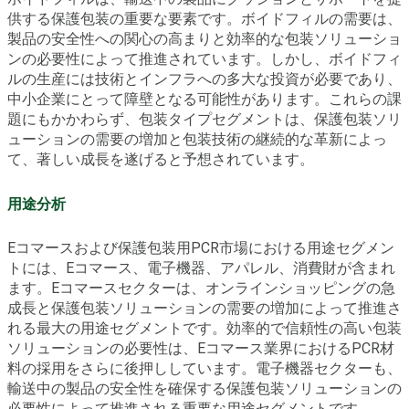
供する保護包装の重要な要素です。ボイドフィルの需要は、
製品の安全性への関心の高まりと効率的な包装ソリューショ
ンの必要性によって推進されています。しかし、ボイドフィ
ルの生産には技術とインフラへの多大な投資が必要であり、
中小企業にとって障壁となる可能性があります。これらの課
題にもかかわらず、包装タイプセグメントは、保護包装ソリ
ューションの需要の増加と包装技術の継続的な革新によっ
て、著しい成長を遂げると予想されています。
用途分析
Eコマースおよび保護包装用PCR市場における用途セグメン
トには、Eコマース、電子機器、アパレル、消費財が含まれ
ます。Eコマースセクターは、オンラインショッピングの急
成長と保護包装ソリューションの需要の増加によって推進さ
れる最大の用途セグメントです。効率的で信頼性の高い包装
ソリューションの必要性は、Eコマース業界におけるPCR材
料の採用をさらに後押ししています。電子機器セクターも、
輸送中の製品の安全性を確保する保護包装ソリューションの
必要性によって推進される重要な用途セグメントです。