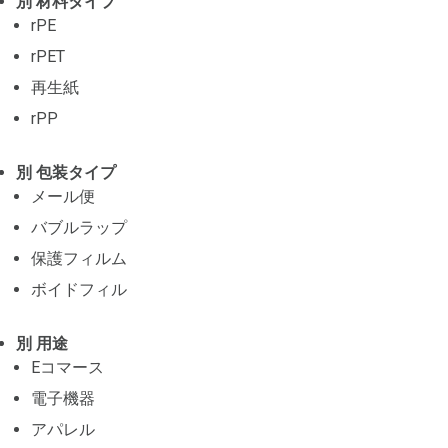
別 材料タイプ
rPE
rPET
再生紙
rPP
別 包装タイプ
メール便
バブルラップ
保護フィルム
ボイドフィル
別 用途
Eコマース
電子機器
アパレル