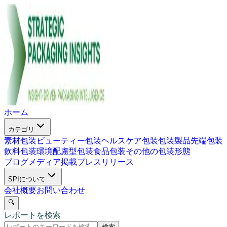
ホーム
カテゴリ
素材包装
ビューティー包装
ヘルスケア包装
包装製品
先端包装
飲料包装
環境配慮型包装
食品包装
その他の包装形態
ブログ
メディア掲載
プレスリリース
SPIについて
会社概要
お問い合わせ
🔍
レポートを検索
検索