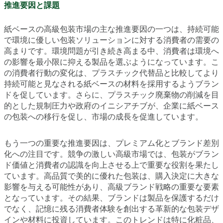
推進要因と課題
紙ベースの高級包装市場の主な推進要因の一つは、持続可能
で環境に優しい包装ソリューションに対する消費者の需要の
高まりです。環境問題が引き続き高まる中、消費者は環境へ
の影響を最小限に抑える製品を選ぶようになっています。こ
の消費者行動の変化は、プラスチック代替品と比較してより
持続可能と見なされる紙ベースの材料を採用するようブラン
ドを促しています。さらに、プラスチック廃棄物の削減を目
的とした規制圧力や政府のイニシアチブが、企業に紙ベース
の包装への移行を促し、市場の成長を促進しています。
もう一つの重要な推進要因は、プレミアム化とブランド差別
化への注目です。競争の激しい高級市場では、包装がブラン
ド価値と消費者の認識を向上させる上で重要な役割を果たし
ています。高品質で美的に優れた包装は、購入決定に大きな
影響を与える可能性があり、高級ブランド戦略の重要な要素
となっています。その結果、ブランドは製品を保護するだけ
でなく、記憶に残る消費者体験を創出する革新的な包装デザ
インや材料に投資しています。このトレンドは特に化粧品、