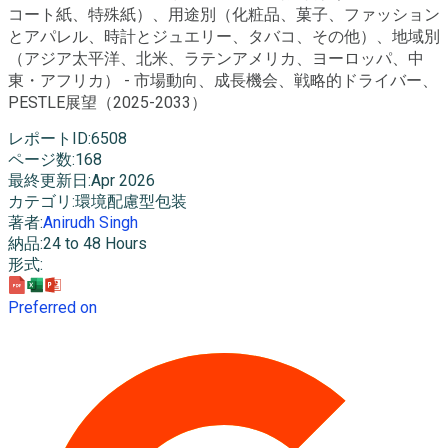
コート紙、特殊紙）、用途別（化粧品、菓子、ファッション
とアパレル、時計とジュエリー、タバコ、その他）、地域別
（アジア太平洋、北米、ラテンアメリカ、ヨーロッパ、中
東・アフリカ） - 市場動向、成長機会、戦略的ドライバー、
PESTLE展望（2025-2033）
レポートID
:
6508
ページ数
:
168
最終更新日
:
Apr 2026
カテゴリ
:
環境配慮型包装
著者
:
Anirudh Singh
納品
:
24 to 48 Hours
形式
:
Preferred on