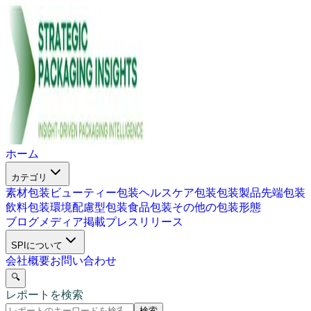
ホーム
カテゴリ
素材包装
ビューティー包装
ヘルスケア包装
包装製品
先端包装
飲料包装
環境配慮型包装
食品包装
その他の包装形態
ブログ
メディア掲載
プレスリリース
SPIについて
会社概要
お問い合わせ
🔍
レポートを検索
検索