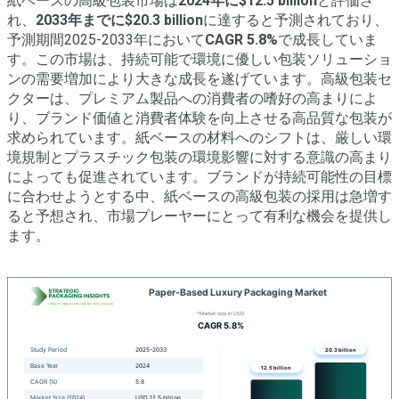
紙ベースの高級包装市場は
2024年に$12.5 billion
と評価さ
れ、
2033年までに$20.3 billion
に達すると予測されており、
予測期間2025-2033年において
CAGR 5.8%
で成長していま
す。この市場は、持続可能で環境に優しい包装ソリューショ
ンの需要増加により大きな成長を遂げています。高級包装セ
クターは、プレミアム製品への消費者の嗜好の高まりによ
り、ブランド価値と消費者体験を向上させる高品質な包装が
求められています。紙ベースの材料へのシフトは、厳しい環
境規制とプラスチック包装の環境影響に対する意識の高まり
によっても促進されています。ブランドが持続可能性の目標
に合わせようとする中、紙ベースの高級包装の採用は急増す
ると予想され、市場プレーヤーにとって有利な機会を提供し
ます。