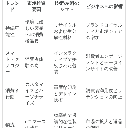
トレン
市場推進
技術/材料の
ビジネスへの影響
ド
要因
シフト
環境に優
リサイクル
ブランドロイヤル
持続可
しい製品
および生分
ティと市場シェア
能性
への消費
解性材料
の増加
者需要
スマー
インタラク
消費者エンゲージ
トテク
消費者体
ティブで接
メントとデータイ
ノロジ
験の向上
続された包
ンサイトの改善
ー
装
カスタマ
高度な印刷
消費者
イズとパ
消費者満足度とリ
とデザイン
行動
ーソナラ
テンションの向上
技術
イズ
効率的で保
eコマース
護的な包装
市場の拡大と返品
物流
の成長
ソリューシ
の削減