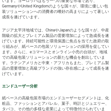
います。ヨーロッパはもう一つの重要な市場であり、
GermanyやUnited Kingdomのような国々が、環境に優しい包
装ソリューションへの消費者の嗜好の高まりによって著しい
成長を遂げています。
アジア太平洋地域では、ChinaやJapanのような国々が、中産
階級の拡大とプレミアム製品の需要増加によって急成長を遂
げています。持続可能性と環境保護に焦点を当てた政府の取
り組みが、紙ベースの包装ソリューションの採用を促してい
ます。さらに、eコマースとオンライン小売の台頭が、地域
での高級包装ソリューションの新たな機会を創出していま
す。ラテンアメリカと中東・アフリカもまた、プレミアム製
品の需要増加と高級ブランドの強い存在感によって成長を遂
げています。
エンドユーザー分析
紙ベースの高級包装市場のエンドユーザーセグメントは、化
粧品、ファッションとアパレル、菓子、時計とジュエリー、
タバコ、その他の多様な産業によって特徴付けられていま