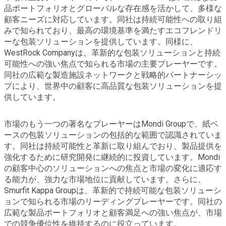
品ポートフォリオとグローバルな存在感を活かして、多様な
顧客ニーズに対応しています。同社は持続可能性への取り組
みで知られており、最高の環境基準を満たすエコフレンドリ
ーな包装ソリューションを提供しています。同様に、
WestRock Companyは、革新的な包装ソリューションと持続
可能性への強い焦点で知られる市場の主要プレーヤーです。
同社の広範な製造施設ネットワークと戦略的パートナーシッ
プにより、世界中の顧客に高品質な包装ソリューションを提
供しています。
市場のもう一つの著名なプレーヤーはMondi Groupで、紙ベ
ースの包装ソリューションの包括的な範囲で認識されていま
す。同社は持続可能性と革新に取り組んでおり、製品提供を
強化するために研究開発に継続的に投資しています。Mondi
の顧客中心のソリューションへの焦点と市場の変化に適応す
る能力が、強力な市場地位に貢献しています。さらに、
Smurfit Kappa Groupは、革新的で持続可能な包装ソリューシ
ョンで知られる市場のリーディングプレーヤーです。同社の
広範な製品ポートフォリオと顧客満足への強い焦点が、市場
での競争優位性を維持するのに役立っています。