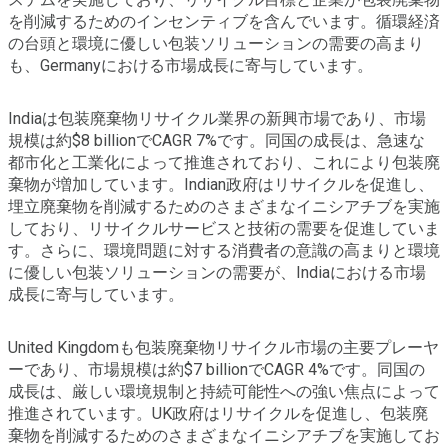
を削減するためのインセンティブを含んでいます。循環経済
の台頭と環境に優しい包装ソリューションの需要の高まり
も、Germanyにおける市場成長に寄与しています。
Indiaは包装廃棄物リサイクル業界の新興市場であり、市場
規模は約$8 billionでCAGR 7%です。同国の成長は、急速な
都市化と工業化によって推進されており、これにより包装廃
棄物が増加しています。Indian政府はリサイクルを促進し、
埋立廃棄物を削減するためのさまざまなイニシアチブを実施
しており、リサイクルサービスと技術の需要を促進していま
す。さらに、環境問題に対する消費者の意識の高まりと環境
に優しい包装ソリューションの需要が、Indiaにおける市場
成長に寄与しています。
United Kingdomも包装廃棄物リサイクル市場の主要プレーヤ
ーであり、市場規模は約$7 billionでCAGR 4%です。同国の
成長は、厳しい環境規制と持続可能性への強い焦点によって
推進されています。UK政府はリサイクルを促進し、包装廃
棄物を削減するためのさまざまなイニシアチブを実施してお