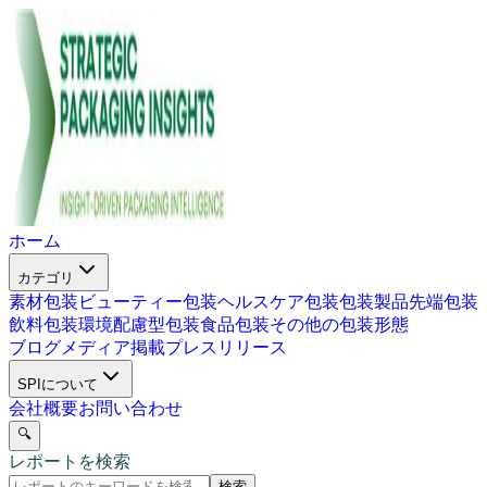
ホーム
カテゴリ
素材包装
ビューティー包装
ヘルスケア包装
包装製品
先端包装
飲料包装
環境配慮型包装
食品包装
その他の包装形態
ブログ
メディア掲載
プレスリリース
SPIについて
会社概要
お問い合わせ
🔍
レポートを検索
検索