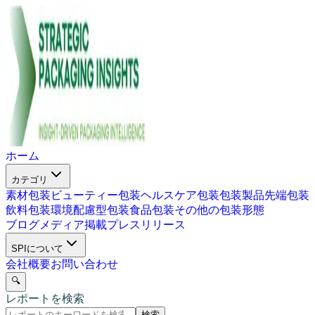
ホーム
カテゴリ
素材包装
ビューティー包装
ヘルスケア包装
包装製品
先端包装
飲料包装
環境配慮型包装
食品包装
その他の包装形態
ブログ
メディア掲載
プレスリリース
SPIについて
会社概要
お問い合わせ
🔍
レポートを検索
検索