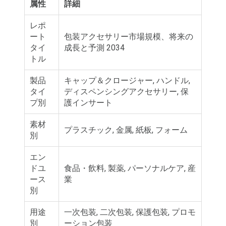
属性
詳細
レポ
ート
包装アクセサリー市場規模、将来の
タイ
成長と予測 2034
トル
製品
キャップ＆クロージャー, ハンドル,
タイ
ディスペンシングアクセサリー, 保
プ別
護インサート
素材
プラスチック, 金属, 紙板, フォーム
別
エン
ドユ
食品・飲料, 製薬, パーソナルケア, 産
ース
業
別
用途
一次包装, 二次包装, 保護包装, プロモ
別
ーション包装