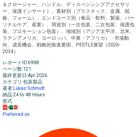
＆クロージャー、ハンドル、ディスペンシングアクセサリ
ー、保護インサート）、素材別（プラスチック、金属、紙
板、フォーム）、エンドユース別（食品・飲料、製薬、パー
ソナルケア、産業）、用途別（一次包装、二次包装、保護包
装、プロモーション包装）、地域別（アジア太平洋、北米、
ラテンアメリカ、ヨーロッパ、中東・アフリカ） - 市場動
向、成長機会、戦略的推進要因、PESTLE展望（2026-
2034）
レポートID
:
6998
ページ数
:
121
最終更新日
:
Apr 2026
カテゴリ
:
包装製品
著者
:
Lukas Schmidt
納品
:
24 to 48 Hours
形式
:
Preferred on