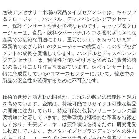
包装アクセサリー市場の製品タイプセグメントは、キャップ
＆クロージャー、ハンドル、ディスペンシングアクセサリ
ー、保護インサートを含む多様なものです。キャップ＆クロ
ージャーは、食品・飲料やパーソナルケアを含むさまざまな
産業での広範な用途により、重要なシェアを持っています。
革新的で改ざん防止のクロージャーの需要が、このサブセグ
メントの成長を促進しています。ハンドルとディスペンシン
グアクセサリーは、利便性と使いやすさを求める消費者の嗜
好の高まりにより注目を集めています。保護インサートは、
特に急成長しているeコマースセクターにおいて、輸送中の
製品の安全性を確保するために不可欠です。
技術的進歩と新素材の開発が、これらの製品の機能性と魅力
を高めています。企業は、持続可能でリサイクル可能な製品
の開発に注力しており、持続可能な包装ソリューションの需
要増加に対応しています。競争環境は継続的な革新を特徴と
しており、主要プレーヤーは競争優位を得るために研究開発
に投資しています。カスタマイズとブランディングへの注力
の高まりも、ユニークでパーソナライズされた包装ソリュー