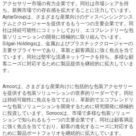
アクセサリー市場の有力企業です。同社は市場シェアを持
ち、新興市場での存在感を拡大することに注力しています。
AptarGroupは、さまざまな産業向けのディスペンシングシス
テムとクロージャーを提供するもう一つの主要企業です。同
社は持続可能性にコミットしており、エコフレンドリーな包
装ソリューションの開発に積極的に取り組んでいます。
Silgan Holdingsは、金属およびプラスチッククロージャーの
主要サプライヤーであり、革新と顧客満足に強く焦点を当て
ています。同社は堅牢な流通ネットワークを持ち、多様な顧
客ニーズに対応するために製品提供を継続的に拡大していま
す。
Amcorは、さまざまな産業向けに包括的な包装アクセサリー
を提供する包装ソリューションの世界的リーダーです。同社
は持続可能性に焦点を当てており、革新的でエコフレンドリ
ーな包装ソリューションを開発するために研究開発に積極的
に投資しています。Sonocoは、市場で多様な包装ソリュー
ションで知られるもう一つの主要企業です。同社は顧客満足
に強く焦点を当てており、顧客の進化するニーズに対応する
ために製品ポートフォリオを継続的に拡大しています。