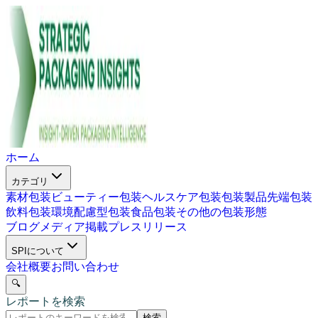
ホーム
カテゴリ
素材包装
ビューティー包装
ヘルスケア包装
包装製品
先端包装
飲料包装
環境配慮型包装
食品包装
その他の包装形態
ブログ
メディア掲載
プレスリリース
SPIについて
会社概要
お問い合わせ
🔍
レポートを検索
検索