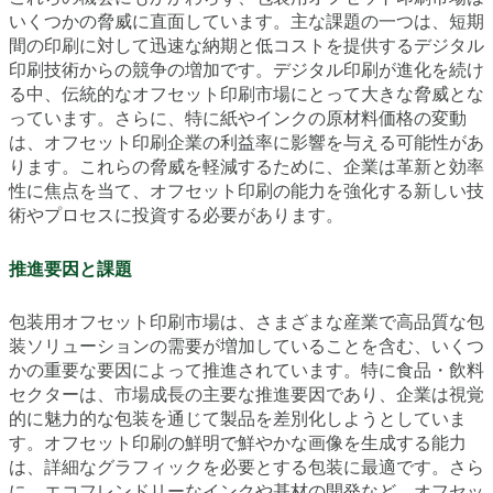
いくつかの脅威に直面しています。主な課題の一つは、短期
間の印刷に対して迅速な納期と低コストを提供するデジタル
印刷技術からの競争の増加です。デジタル印刷が進化を続け
る中、伝統的なオフセット印刷市場にとって大きな脅威とな
っています。さらに、特に紙やインクの原材料価格の変動
は、オフセット印刷企業の利益率に影響を与える可能性があ
ります。これらの脅威を軽減するために、企業は革新と効率
性に焦点を当て、オフセット印刷の能力を強化する新しい技
術やプロセスに投資する必要があります。
推進要因と課題
包装用オフセット印刷市場は、さまざまな産業で高品質な包
装ソリューションの需要が増加していることを含む、いくつ
かの重要な要因によって推進されています。特に食品・飲料
セクターは、市場成長の主要な推進要因であり、企業は視覚
的に魅力的な包装を通じて製品を差別化しようとしていま
す。オフセット印刷の鮮明で鮮やかな画像を生成する能力
は、詳細なグラフィックを必要とする包装に最適です。さら
に、エコフレンドリーなインクや基材の開発など、オフセッ