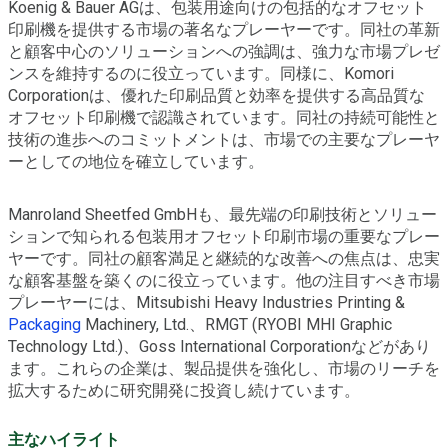
Koenig & Bauer AGは、包装用途向けの包括的なオフセット
印刷機を提供する市場の著名なプレーヤーです。同社の革新
と顧客中心のソリューションへの強調は、強力な市場プレゼ
ンスを維持するのに役立っています。同様に、Komori
Corporationは、優れた印刷品質と効率を提供する高品質な
オフセット印刷機で認識されています。同社の持続可能性と
技術の進歩へのコミットメントは、市場での主要なプレーヤ
ーとしての地位を確立しています。
Manroland Sheetfed GmbHも、最先端の印刷技術とソリュー
ションで知られる包装用オフセット印刷市場の重要なプレー
ヤーです。同社の顧客満足と継続的な改善への焦点は、忠実
な顧客基盤を築くのに役立っています。他の注目すべき市場
プレーヤーには、Mitsubishi Heavy Industries Printing &
Packaging
Machinery, Ltd.、RMGT (RYOBI MHI Graphic
Technology Ltd.)、Goss International Corporationなどがあり
ます。これらの企業は、製品提供を強化し、市場のリーチを
拡大するために研究開発に投資し続けています。
主なハイライト