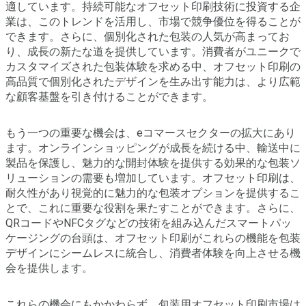
適しています。持続可能なオフセット印刷技術に投資する企
業は、このトレンドを活用し、市場で競争優位を得ることが
できます。さらに、個別化された包装の人気が高まってお
り、成長の新たな道を提供しています。消費者がユニークで
カスタマイズされた包装体験を求める中、オフセット印刷の
高品質で個別化されたデザインを生み出す能力は、より広範
な顧客基盤を引き付けることができます。
もう一つの重要な機会は、eコマースセクターの拡大にあり
ます。オンラインショッピングが成長を続ける中、輸送中に
製品を保護し、魅力的な開封体験を提供する効果的な包装ソ
リューションの需要も増加しています。オフセット印刷は、
耐久性があり視覚的に魅力的な包装オプションを提供するこ
とで、これに重要な役割を果たすことができます。さらに、
QRコードやNFCタグなどの技術を組み込んだスマートパッ
ケージングの台頭は、オフセット印刷がこれらの機能を包装
デザインにシームレスに統合し、消費者体験を向上させる機
会を提供します。
これらの機会にもかかわらず、包装用オフセット印刷市場は