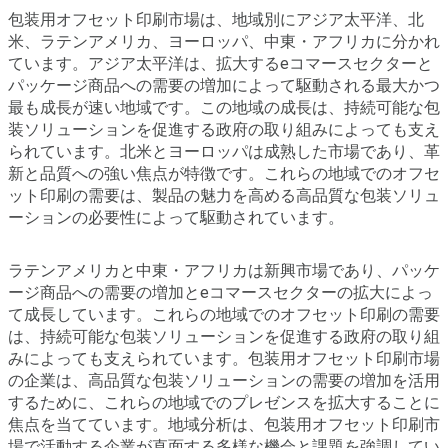
包装用オフセット印刷市場は、地域別にアジア太平洋、北
米、ラテンアメリカ、ヨーロッパ、中東・アフリカに分かれ
ています。アジア太平洋は、拡大するeコマースセクターと
パッケージ商品への需要の増加によって駆動される最大かつ
最も成長が速い地域です。この地域の成長は、持続可能な包
装ソリューションを促進する政府の取り組みによっても支え
られています。北米とヨーロッパは成熟した市場であり、革
新と品質への強い焦点が特徴です。これらの地域でのオフセ
ット印刷の需要は、製品の魅力を高める高品質な包装ソリュ
ーションの必要性によって駆動されています。
ラテンアメリカと中東・アフリカは新興市場であり、パッケ
ージ商品への需要の増加とeコマースセクターの拡大によっ
て成長しています。これらの地域でのオフセット印刷の需要
は、持続可能な包装ソリューションを促進する政府の取り組
みによっても支えられています。包装用オフセット印刷市場
の企業は、高品質な包装ソリューションの需要の増加を活用
するために、これらの地域でのプレゼンスを拡大することに
焦点を当てています。地域分析は、包装用オフセット印刷市
場で活動する企業が直面する多様な機会と課題を強調してい