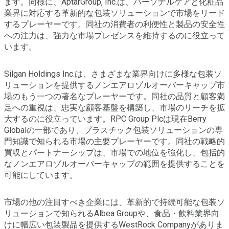
ます。同様に、AptarGroup, Inc.は、パーソナルケアと化粧品
業界に対応する革新的な包装ソリューションで市場をリード
するプレーヤーです。同社の消費者の利便性と製品の安全性
への注力は、強力な市場プレゼンスを維持するのに役立って
います。
Silgan Holdings Inc.は、さまざまな業界向けに多様な包装ソ
リューションを提供するノンエアロゾルオーバーキャップ市
場のもう一つの著名なプレーヤーです。同社の品質と顧客満
足への重視は、忠実な顧客基盤を構築し、市場のリーチを拡
大するのに役立っています。RPC Group Plcは現在Berry
Globalの一部であり、プラスチック包装ソリューションの専
門知識で知られる市場の主要プレーヤーです。同社の戦略的
買収とパートナーシップは、市場での地位を強化し、包括的
なノンエアロゾルオーバーキャップの範囲を提供することを
可能にしています。
市場の他の注目すべき企業には、革新的で持続可能な包装ソ
リューションで知られるAlbea Groupや、食品・飲料業界向
けに幅広い包装製品を提供するWestRock Companyがありま