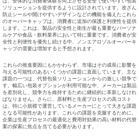
は、全体的な消費者体験を向上させる安全で使いやすい包装
ソリューションを提供するように設計されています。改ざん
防止シールや開けやすいデザインなどの機能を備えたこれら
のオーバーキャップは、消費者に追加の保護と利便性を提供
します。これは、製品の安全性と衛生が最も重要なパーソナ
ルケアや食品・飲料業界において特に重要です。消費者が安
全性と利便性を優先し続ける中、ノンエアロゾルオーバーキ
ャップの需要は増加すると予想されます。
これらの推進要因にもかかわらず、市場はその成長に影響を
与える可能性のあるいくつかの課題に直面しています。主な
課題の一つは、代替包装ソリューションからの激しい競争で
す。幅広い包装オプションが利用可能な中、メーカーは製品
を差別化し、競争力を維持するために継続的に革新しなけれ
ばなりません。さらに、原材料と生産プロセスの高コスト
は、特に小規模で運営しているメーカーにとって大きな課題
となる可能性があります。これらの課題を克服するために、
企業は生産プロセスの最適化と費用対効果の高い材料の代替
案の探索に焦点を当てる必要があります。