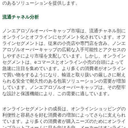
のあるソリューションを提供します。
流通チャネル分析
ノンエアロゾルオーバーキャップ市場は、流通チャネル別に
オンラインとオフラインにセグメント化されています。オフ
ラインセグメントは、従来の小売店や専門店を含み、ノンエ
アロゾルオーバーキャップの広範な入手可能性とアクセスの
しやすさにより市場を支配しています。しかし、オンライン
セグメントは、eコマースとオンライン小売の台頭によって
急速に注目を集めています。より多くの消費者がオンライン
で買い物をするようになり、輸送と取り扱いの厳しさに耐え
られる安全で耐久性のある包装ソリューションの需要が増加
しています。ノンエアロゾルオーバーキャップは、その堅牢
な設計と保護機能により、この需要に適しています。
オンラインセグメントの成長は、オンラインショッピングの
利便性と容易さを好む消費者の増加によってさらに支えられ
ています。より多くの消費者が購入ニーズのためにオンライ
ンプラットフォームに目を向ける中、メーカーはオンライン