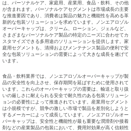
は、パーソナルケア、家庭用、産業用、食品・飲料、その他
が含まれます。パーソナルケアセグメントは市場成長の主要
な推進要因であり、消費者は製品の魅力と機能性を高める革
新的な包装ソリューションを求めています。ノンエアロゾル
オーバーキャップは、クリーム、ローション、ジェルなど、
さまざまなパーソナルケア製品の特定のニーズに合わせてカ
スタマイズできる多用途のソリューションを提供します。家
庭用セグメントも、清掃およびメンテナンス製品の便利で安
全な包装ソリューションの需要によって大きな成長を遂げて
います。
食品・飲料業界では、ノンエアロゾルオーバーキャップが製
品の安全性を向上させ、保存期間を延ばすために使用されて
います。これらのオーバーキャップの需要は、輸送と取り扱
いの厳しさに耐えられる安全で耐久性のある包装ソリューシ
ョンの必要性によって推進されています。産業用セグメント
は小規模ですが、競争の激しい市場で製品を差別化しようと
するメーカーによって成長しています。ノンエアロゾルオー
バーキャップは、安全性と機能性が最も重要な潤滑剤や接着
剤などの産業製品の包装において、費用対効果が高く信頼性