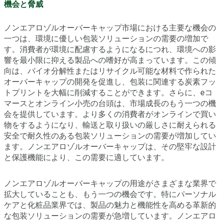
機会と脅威
ノンエアロゾルオーバーキャップ市場における主要な機会の
一つは、環境に優しい包装ソリューションの需要の増加で
す。消費者が環境に配慮するようになるにつれ、環境への影
響を最小限に抑える製品への嗜好が高まっています。この傾
向は、バイオ分解性またはリサイクル可能な材料で作られた
オーバーキャップの開発を促進し、包装に関連する炭素フッ
トプリントを大幅に削減することができます。さらに、eコ
マースとオンライン小売の台頭は、市場成長のもう一つの機
会を提供しています。より多くの消費者がオンラインで買い
物をするようになり、輸送と取り扱いの厳しさに耐えられる
安全で耐久性のある包装ソリューションの需要が増加してい
ます。ノンエアロゾルオーバーキャップは、その堅牢な設計
と保護機能により、この需要に適しています。
ノンエアロゾルオーバーキャップの用途がさまざまな業界で
拡大していることも、もう一つの機会です。特にパーソナル
ケアと化粧品業界では、製品の魅力と機能性を高める革新的
な包装ソリューションの需要が急増しています。ノンエアロ