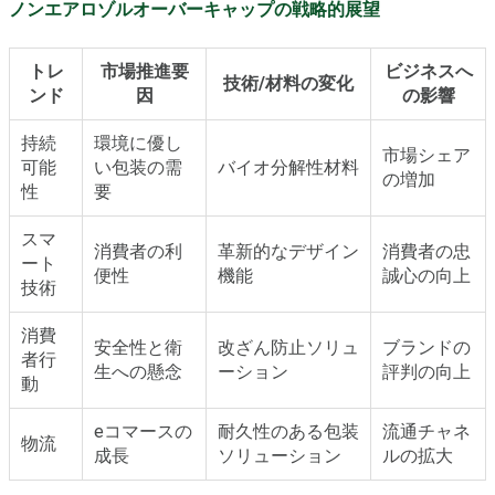
ノンエアロゾルオーバーキャップの戦略的展望
トレ
市場推進要
ビジネスへ
技術/材料の変化
ンド
因
の影響
持続
環境に優し
市場シェア
可能
い包装の需
バイオ分解性材料
の増加
性
要
スマ
消費者の利
革新的なデザイン
消費者の忠
ート
便性
機能
誠心の向上
技術
消費
安全性と衛
改ざん防止ソリュ
ブランドの
者行
生への懸念
ーション
評判の向上
動
eコマースの
耐久性のある包装
流通チャネ
物流
成長
ソリューション
ルの拡大