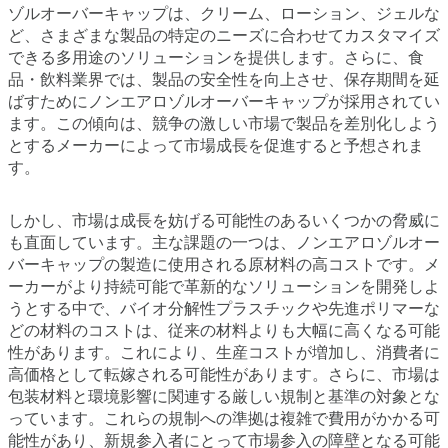
ゾルオーバーキャップは、クリーム、ローション、ジェルな
ど、さまざまな製品の特定のニーズに合わせてカスタマイズ
できる多用途のソリューションを提供します。さらに、食
品・飲料業界では、製品の安全性を向上させ、保存期間を延
ばすためにノンエアロゾルオーバーキャップが採用されてい
ます。この傾向は、競争の激しい市場で製品を差別化しよう
とするメーカーによって市場成長を促進すると予想されま
す。
しかし、市場は成長を妨げる可能性のあるいくつかの脅威に
も直面しています。主な課題の一つは、ノンエアロゾルオー
バーキャップの製造に使用される原材料の高コストです。メ
ーカーがより持続可能で革新的なソリューションを開発しよ
うとする中で、バイオ分解性プラスチックや先進ポリマーな
どの材料のコストは、従来の材料よりも大幅に高くなる可能
性があります。これにより、生産コストが増加し、消費者に
高価格として転嫁される可能性があります。さらに、市場は
包装材料と環境影響に関連する厳しい規制と基準の対象とな
っています。これらの規制への準拠は複雑で費用がかかる可
能性があり、新規参入者にとって市場参入の障壁となる可能