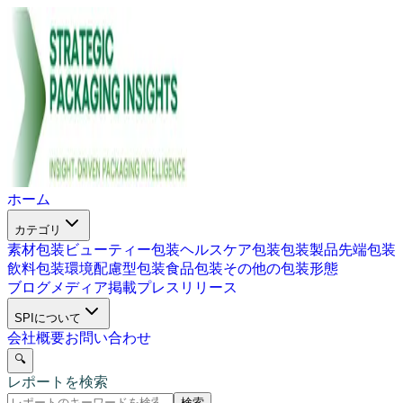
ホーム
カテゴリ
素材包装
ビューティー包装
ヘルスケア包装
包装製品
先端包装
飲料包装
環境配慮型包装
食品包装
その他の包装形態
ブログ
メディア掲載
プレスリリース
SPIについて
会社概要
お問い合わせ
🔍
レポートを検索
検索