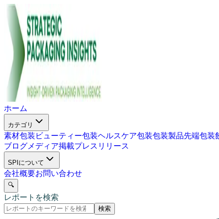
ホーム
カテゴリ
素材包装
ビューティー包装
ヘルスケア包装
包装製品
先端包装
ブログ
メディア掲載
プレスリリース
SPIについて
会社概要
お問い合わせ
🔍
レポートを検索
検索