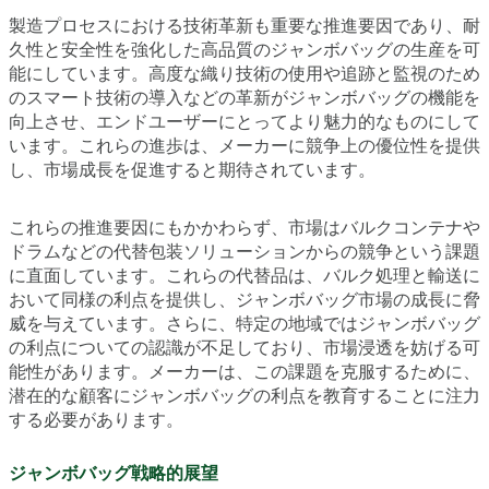
製造プロセスにおける技術革新も重要な推進要因であり、耐
久性と安全性を強化した高品質のジャンボバッグの生産を可
能にしています。高度な織り技術の使用や追跡と監視のため
のスマート技術の導入などの革新がジャンボバッグの機能を
向上させ、エンドユーザーにとってより魅力的なものにして
います。これらの進歩は、メーカーに競争上の優位性を提供
し、市場成長を促進すると期待されています。
これらの推進要因にもかかわらず、市場はバルクコンテナや
ドラムなどの代替包装ソリューションからの競争という課題
に直面しています。これらの代替品は、バルク処理と輸送に
おいて同様の利点を提供し、ジャンボバッグ市場の成長に脅
威を与えています。さらに、特定の地域ではジャンボバッグ
の利点についての認識が不足しており、市場浸透を妨げる可
能性があります。メーカーは、この課題を克服するために、
潜在的な顧客にジャンボバッグの利点を教育することに注力
する必要があります。
ジャンボバッグ戦略的展望