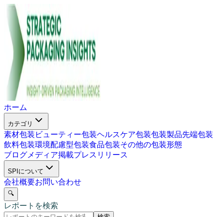
ホーム
カテゴリ
素材包装
ビューティー包装
ヘルスケア包装
包装製品
先端包装
飲料包装
環境配慮型包装
食品包装
その他の包装形態
ブログ
メディア掲載
プレスリリース
SPIについて
会社概要
お問い合わせ
🔍
レポートを検索
検索