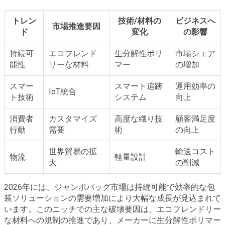
トレン
技術/材料の
ビジネスへ
市場推進要因
ド
変化
の影響
持続可
エコフレンド
生分解性ポリ
市場シェア
能性
リーな材料
マー
の増加
スマー
スマート追跡
運用効率の
IoT統合
ト技術
システム
向上
消費者
カスタマイズ
高度な織り技
顧客満足度
行動
需要
術
の向上
世界貿易の拡
輸送コスト
物流
軽量設計
大
の削減
2026年には、ジャンボバッグ市場は持続可能で効率的な包
装ソリューションの需要増加により大幅な成長が見込まれて
います。このニッチでの主な破壊要因は、エコフレンドリー
な材料への規制の推進であり、メーカーに生分解性ポリマー