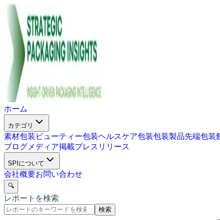
ホーム
カテゴリ
素材包装
ビューティー包装
ヘルスケア包装
包装製品
先端包装
ブログ
メディア掲載
プレスリリース
SPIについて
会社概要
お問い合わせ
🔍
レポートを検索
検索