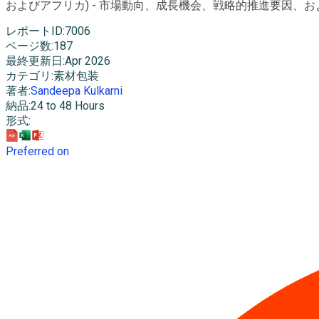
およびアフリカ) - 市場動向、成長機会、戦略的推進要因、およびPES
レポートID
:
7006
ページ数
:
187
最終更新日
:
Apr 2026
カテゴリ
:
素材包装
著者
:
Sandeepa Kulkarni
納品
:
24 to 48 Hours
形式
:
Preferred on