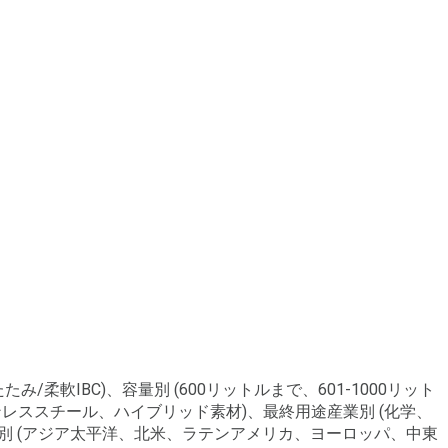
み/柔軟IBC)、容量別 (600リットルまで、601-1000リット
テンレススチール、ハイブリッド素材)、最終用途産業別 (化学、
別 (アジア太平洋、北米、ラテンアメリカ、ヨーロッパ、中東