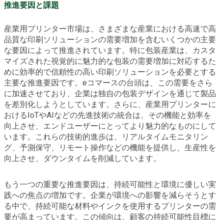
推進要因と課題
産業用プリンター市場は、さまざまな産業における高速で高
品質な印刷ソリューションの需要増加を含むいくつかの主要
な要因によって推進されています。特に包装産業は、カスタ
マイズされた視覚的に魅力的な包装の需要増加に対応するた
めに効率的で信頼性の高い印刷ソリューションを必要とする
主要な推進要因です。eコマースの台頭は、この需要をさら
に加速させており、企業は独自の包装デザインを通じて製品
を差別化しようとしています。さらに、産業用プリンターに
おけるIoTやAIなどの先進技術の統合は、その機能と効率を
向上させ、エンドユーザーにとってより魅力的なものにして
います。これらの技術的進歩は、リアルタイムモニタリン
グ、予測保守、リモート操作などの機能を提供し、生産性を
向上させ、ダウンタイムを削減しています。
もう一つの重要な推進要因は、持続可能性と環境に優しい実
践への焦点の増加です。企業が環境への影響を減らそうとす
る中で、持続可能な材料やインクを使用するプリンターの需
要が高まっています。この傾向は、顧客の持続可能性目標に