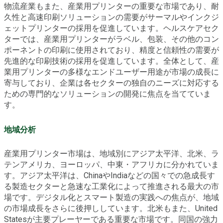
物流産業もまた、産業用プリンターの重要な市場であり、耐
久性と高速印刷ソリューションの需要がサーマルやインクジ
ェットプリンターの採用を促進しています。ヘルスケアセク
ターでは、産業用プリンターがラベル、包装、その他のコン
ポーネントの印刷に使用されており、精度と信頼性の需要が
先進的な印刷技術の採用を促進しています。全体として、産
業用プリンターの多様なエンドユーザー用途が市場の成長に
寄与しており、企業は各セクターの独自のニーズに対応する
ための専門的なソリューションの開発に焦点を当てていま
す。
地域分析
産業用プリンター市場は、地域別にアジア太平洋、北米、ラ
テンアメリカ、ヨーロッパ、中東・アフリカに分かれていま
す。アジア太平洋は、ChinaやIndiaなどの国々での急成長す
る製造セクターと急速な工業化によって推進される最大の市
場です。デジタル化とスマート製造の実践への焦点が、地域
の市場成長をさらに後押ししています。北米もまた、United
Statesが主要プレーヤーである重要な市場です。同国の強力