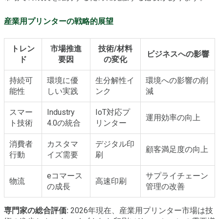
産業用プリンターの戦略的展望
トレン
市場推進
技術/材料
ビジネスへの影響
ド
要因
の変化
持続可
環境に優
生分解性イ
環境への影響の削
能性
しい実践
ンク
減
スマー
Industry
IoT対応プ
運用効率の向上
ト技術
4.0の統合
リンター
消費者
カスタマ
デジタル印
顧客満足度の向上
行動
イズ需要
刷
eコマース
サプライチェーン
物流
高速印刷
の成長
管理の改善
専門家の総合評価:
2026年現在、産業用プリンター市場は技