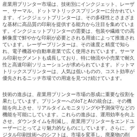
産業用プリンター市場は、技術別にインクジェット、レーザ
ー、サーマル、ドットマトリックスプリンターに分かれてい
ます。インクジェットプリンターは、その多様性とさまざま
な基材に高品質の印刷を提供する能力から注目を集めていま
す。インクジェットプリンターの需要は、包装や繊維での高
解像度で鮮やかな印刷が必要とされる用途によって推進され
ています。レーザープリンターは、その速度と精度で知ら
れ、電子機器や自動車産業で広く使用されています。サーマ
ル印刷セグメントも成長しており、特に物流や小売業で耐久
性と高速印刷ソリューションが求められています。ドットマ
トリックスプリンターは、人気は低いものの、コスト効率が
優先されるニッチ市場での用途を見つけ続けています。
技術の進歩は、産業用プリンター市場の形成に重要な役割を
果たしています。プリンターへのIoTとAIの統合は、その機
能を向上させ、リアルタイムモニタリングや予測保守などの
機能を可能にしています。これらの進歩は、運用効率を向上
させ、ダウンタイムを削減し、産業用プリンターをエンドユ
ーザーにとってより魅力的なものにしています。さらに、デ
ジタル印刷技術へのシフトは、市場を変革し、廃棄物の削