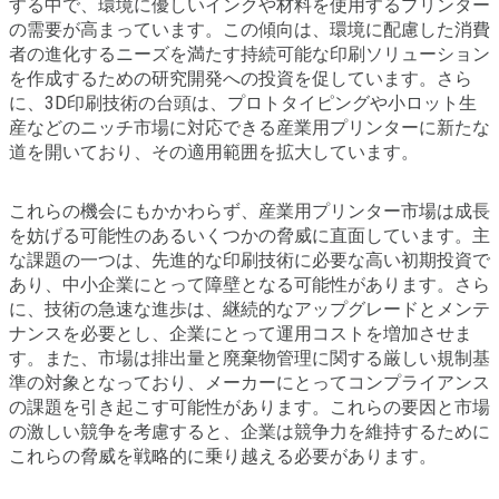
する中で、環境に優しいインクや材料を使用するプリンター
の需要が高まっています。この傾向は、環境に配慮した消費
者の進化するニーズを満たす持続可能な印刷ソリューション
を作成するための研究開発への投資を促しています。さら
に、3D印刷技術の台頭は、プロトタイピングや小ロット生
産などのニッチ市場に対応できる産業用プリンターに新たな
道を開いており、その適用範囲を拡大しています。
これらの機会にもかかわらず、産業用プリンター市場は成長
を妨げる可能性のあるいくつかの脅威に直面しています。主
な課題の一つは、先進的な印刷技術に必要な高い初期投資で
あり、中小企業にとって障壁となる可能性があります。さら
に、技術の急速な進歩は、継続的なアップグレードとメンテ
ナンスを必要とし、企業にとって運用コストを増加させま
す。また、市場は排出量と廃棄物管理に関する厳しい規制基
準の対象となっており、メーカーにとってコンプライアンス
の課題を引き起こす可能性があります。これらの要因と市場
の激しい競争を考慮すると、企業は競争力を維持するために
これらの脅威を戦略的に乗り越える必要があります。