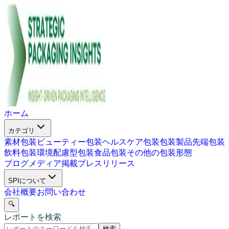
ホーム
カテゴリ
素材包装
ビューティー包装
ヘルスケア包装
包装製品
先端包装
飲料包装
環境配慮型包装
食品包装
その他の包装形態
ブログ
メディア掲載
プレスリリース
SPIについて
会社概要
お問い合わせ
🔍
レポートを検索
検索