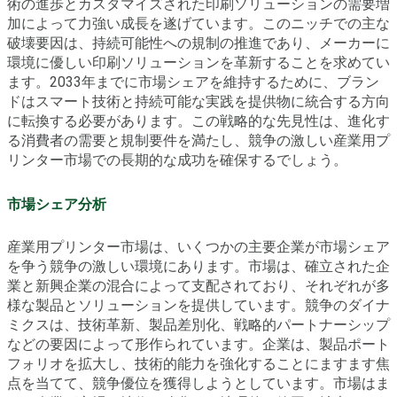
術の進歩とカスタマイズされた印刷ソリューションの需要増
加によって力強い成長を遂げています。このニッチでの主な
破壊要因は、持続可能性への規制の推進であり、メーカーに
環境に優しい印刷ソリューションを革新することを求めてい
ます。2033年までに市場シェアを維持するために、ブラン
ドはスマート技術と持続可能な実践を提供物に統合する方向
に転換する必要があります。この戦略的な先見性は、進化す
る消費者の需要と規制要件を満たし、競争の激しい産業用プ
リンター市場での長期的な成功を確保するでしょう。
市場シェア分析
産業用プリンター市場は、いくつかの主要企業が市場シェア
を争う競争の激しい環境にあります。市場は、確立された企
業と新興企業の混合によって支配されており、それぞれが多
様な製品とソリューションを提供しています。競争のダイナ
ミクスは、技術革新、製品差別化、戦略的パートナーシップ
などの要因によって形作られています。企業は、製品ポート
フォリオを拡大し、技術的能力を強化することにますます焦
点を当てて、競争優位を獲得しようとしています。市場はま